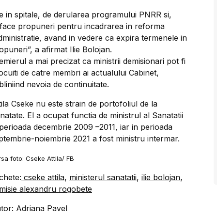
ile in spitale, de derularea programului PNRR si,
a face propuneri pentru incadrarea in reforma
administratie, avand in vedere ca expira termenele in
puneri”, a afirmat Ilie Bolojan.
emierul a mai precizat ca ministrii demisionari pot fi
locuiti de catre membri ai actualului Cabinet,
bliniind nevoia de continuitate.
tila Cseke nu este strain de portofoliul de la
natate. El a ocupat functia de ministrul al Sanatatii
 perioada decembrie 2009 –2011, iar in perioada
ptembrie-noiembrie 2021 a fost ministru intermar.
sa foto: Cseke Attila/ FB
ichete:
cseke attila
,
ministerul sanatatii
,
ilie bolojan
,
misie alexandru rogobete
tor: Adriana Pavel