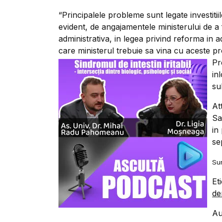
“Principalele probleme sunt legate investiti
evident, de angajamentele ministerului de 
administrativa, in legea privind reforma in 
care ministerul trebuie sa vina cu aceste pro
Pr
in
su
At
Sa
in
se
Sur
Et
de
Au