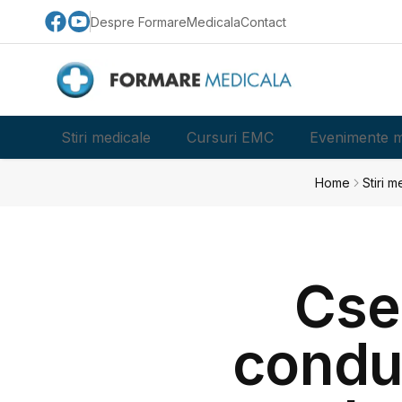
Despre FormareMedicala
Contact
Stiri medicale
Cursuri EMC
Evenimente m
Home
Stiri m
Csek
condu