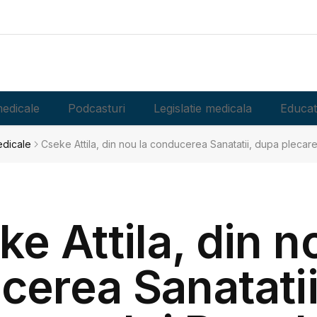
edicale
Podcasturi
Legislatie medicala
Educat
edicale
Cseke Attila, din nou la conducerea Sanatatii, dupa plecar
e Attila, din n
cerea Sanatatii