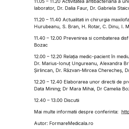
11.05 – 11.20 Activitatea antibacteriana a unor
laborator, Dr. Dalia Faur, Dr. Gabriela Staic
11.20 – 11.40 Actualitati in chirurgia maxilo
Hurubeanu, S. Bran, H. Rotar, C. Dinu, I. 
11.40 – 12.00 Prevenirea si combaterea disf
Bozac
12.00 – 12.20 Relația medic-pacient în mediul
Dr. Marius-Ionuț Ungureanu, Alexandra B
Șirlincan, Dr. Răzvan-Mircea Cherecheș, Dr
12.20 – 12.40 Elaborarea unor directii de pro
Data Mining; Dr Mara Mihai, Dr Camelia Bo
12.40 – 13.00 Discutii
Mai multe informatii despre conferinta:
htt
Autor: FormareMedicala.ro