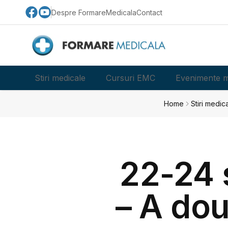
Despre FormareMedicala
Contact
Stiri medicale
Cursuri EMC
Evenimente m
Home
Stiri medic
22-24 
– A dou