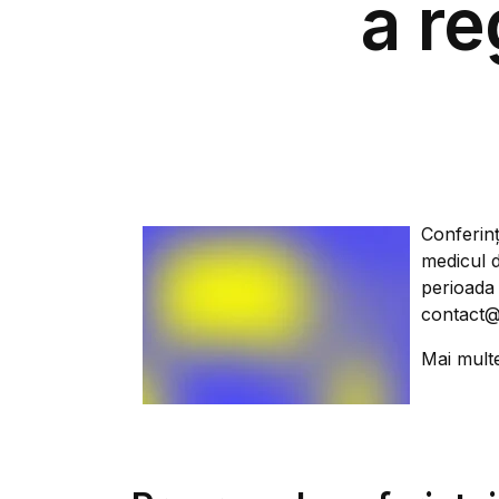
a re
Conferinţ
medicul d
perioada 
contact@
Mai mult