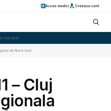
Acces medici
Creeaza cont
ie pacienti
giunii de Nord-Vest
 – Cluj
egionala