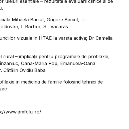
 uleiuri esentiale – rezultatele evaluarii clinice si de
u.
faciala Mihaela Baciut, Grigore Baciut, L.
Moldovan, I. Barbur, S. Vacaras
unciilor vizuale in HTAE la varsta activa; Dr Camelia
 rural – implicații pentru programele de profilaxie,
rînzaniuc, Oana-Maria Pop, Emanuela-Oana
. Cătălin Ovidiu Baba
filaxie in medicina de familie folosind tehnici de
zac
p://www.amfcluj.ro/