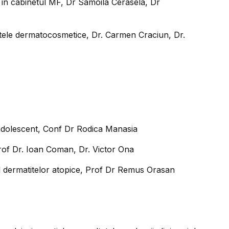
te in cabinetul MF, Dr Samoila Cerasela, Dr
entele dermatocosmetice, Dr. Carmen Craciun, Dr.
i adolescent, Conf Dr Rodica Manasia
rof Dr. Ioan Coman, Dr. Victor Ona
l dermatitelor atopice, Prof Dr Remus Orasan