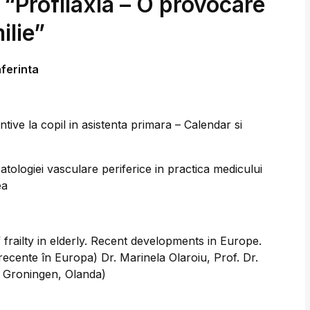
 “Profilaxia – O provocare
ilie”
ferinta
tive la copil in asistenta primara – Calendar si
tologiei vasculare periferice in practica medicului
ea
frailty in elderly. Recent developments in Europe.
ile recente în Europa) Dr. Marinela Olaroiu, Prof. Dr.
n Groningen, Olanda)