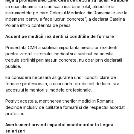
lege a profesiei medicale. Ceea ce trebuie sa facem – trebuie
sa cuantificam si sa clarificam mai bine rolul, atributiile si
instrumentele pe care Colegiul Medicilor din Romania le are la
indemana pentru a face lucruri concrete”, a declarat Catalina
Poiana intr-o conferinta de presa.
Accent pe medicii rezidenti si conditiile de formare
Presedinta CMR a subliniat importanta medicilor rezidenti
pentru viitorul sistemului medical si a sustinut ca acestia
trebuie sprijiniti prin masuri concrete, nu doar prin declaratii
publice.
Ea considera necesara asigurarea unor conditii clare de
formare profesionala, a unui cadru predictibil de lucru si a
accesului la mentori si modele profesionale.
Potrivit acesteia, mentinerea tinerilor medici in Romania
depinde inclusiv de calitatea formarii si de respectul acordat
profesiei.
Avertisment privind impactul modificarilor la Legea
salarizarii