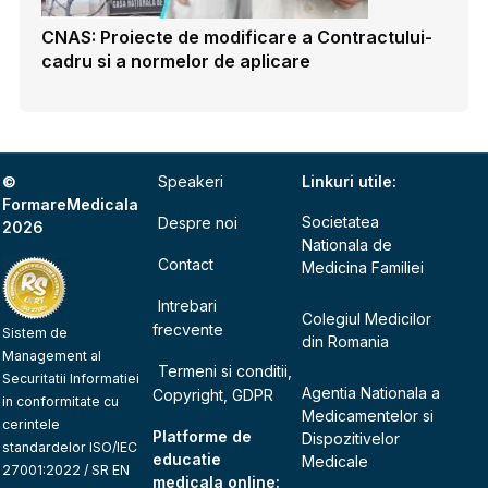
CNAS: Proiecte de modificare a Contractului-
cadru si a normelor de aplicare
©
Speakeri
Linkuri utile:
FormareMedicala
Societatea
Despre noi
2026
Nationala de
Contact
Medicina Familiei
Intrebari
Colegiul Medicilor
frecvente
Sistem de
din Romania
Management al
Termeni si conditii,
Securitatii Informatiei
Agentia Nationala a
Copyright, GDPR
in conformitate cu
Medicamentelor si
cerintele
Platforme de
Dispozitivelor
standardelor ISO/IEC
educatie
Medicale
27001:2022 / SR EN
medicala online: