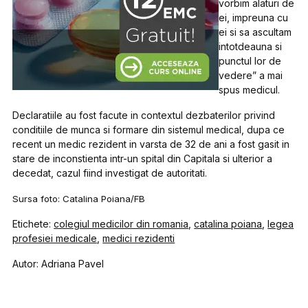
vorbim alaturi de
ei, impreuna cu
ei si sa ascultam
intotdeauna si
punctul lor de
vedere” a mai
spus medicul.
Declaratiile au fost facute in contextul dezbaterilor privind
conditiile de munca si formare din sistemul medical, dupa ce
recent un medic rezident in varsta de 32 de ani a fost gasit in
stare de inconstienta intr-un spital din Capitala si ulterior a
decedat, cazul fiind investigat de autoritati.
Sursa foto: Catalina Poiana/FB
Etichete:
colegiul medicilor din romania
,
catalina poiana
,
legea
profesiei medicale
,
medici rezidenti
Autor: Adriana Pavel