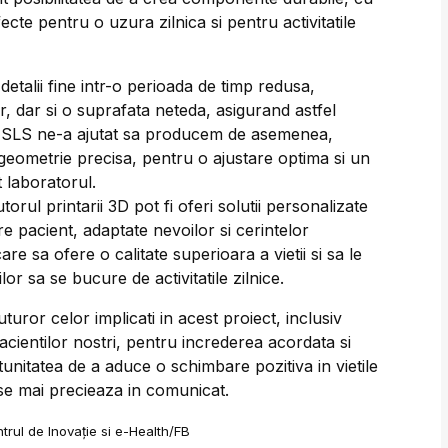
fecte pentru o uzura zilnica si pentru activitatile
talii fine intr-o perioada de timp redusa,
r, dar si o suprafata neteda, asigurand astfel
ia SLS ne-a ajutat sa producem de asemenea,
eometrie precisa, pentru o ajustare optima si un
t laboratorul.
utorul printarii 3D pot fi oferi solutii personalizate
re pacient, adaptate nevoilor si cerintelor
care sa ofere o calitate superioara a vietii si sa le
lor sa se bucure de activitatile zilnice.
uror celor implicati in acest proiect, inclusiv
 pacientilor nostri, pentru increderea acordata si
unitatea de a aduce o schimbare pozitiva in vietile
, se mai precieaza in comunicat.
trul de Inovație si e-Health/FB