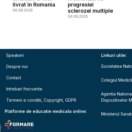
livrat in Romania
progresiei
sclerozei multiple
06.08.2026
06.08.2026
Speakeri
Linkuri utile:
Societatea Nati
Despre noi
Contact
Colegiul Medici
Intrebari frecvente
Agentia Nationa
Termeni si conditii, Copyright, GDPR
Dispozitivelor 
e
Platforme de educatie medicala online:
Ministerul Sanata