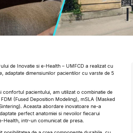
ului de Inovatie si e-Health – UMFCD a realizat cu
 adaptate dimensiunilor pacientilor cu varste de 5
 confortul pacientului, am utilizat o combinatie de
um FDM (Fused Deposition Modeling), mSLA (Masked
 Sintering). Aceasta abordare inovatoare ne-a
aptate perfect anatomiei si nevoilor fiecarui
 e-Health, intr-un comunicat de presa.
rit posibilitatea de a crea componente durabile, cu