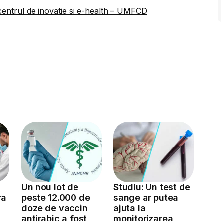
centrul de inovatie si e-health – UMFCD
Un nou lot de
Studiu: Un test de
ra
peste 12.000 de
sange ar putea
doze de vaccin
ajuta la
antirabic a fost
monitorizarea