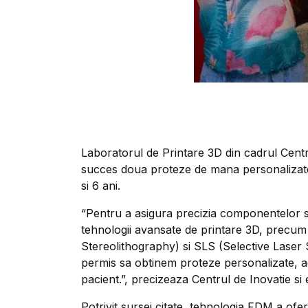
Laboratorul de Printare 3D din cadrul Centr
succes doua proteze de mana personalizate,
si 6 ani.
“Pentru a asigura precizia componentelor si
tehnologii avansate de printare 3D, prec
Stereolithography) si SLS (Selective Laser
permis sa obtinem proteze personalizate, ad
pacient.”, precizeaza Centrul de Inovatie si
Potrivit sursei citate, tehnologia FDM a ofe