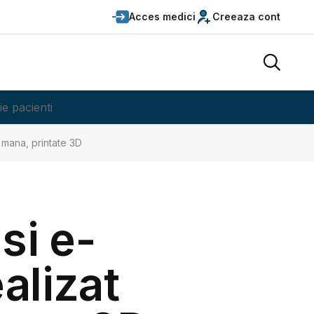
Acces medici
Creeaza cont
ie pacienti
 mana, printate 3D
si e-
alizat