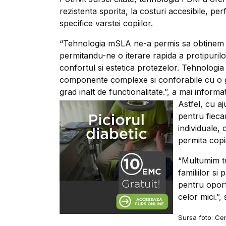
rezistenta sporita, la costuri accesibile, per
specifice varstei copiilor.
“Tehnologia mSLA ne-a permis sa obtinem de
permitandu-ne o iterare rapida a protipurilo
confortul si estetica protezelor. Tehnolog
componente complexe si conforabile cu o g
grad inalt de functionalitate.”, a mai informa
Astfel, cu aj
pentru fieca
individuale, 
permita copii
“Multumim tut
familiilor si
pentru oport
celor mici.”
Sursa foto: Cen