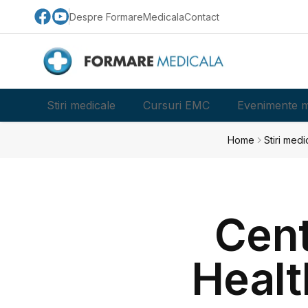
Despre FormareMedicala
Contact
Stiri medicale
Cursuri EMC
Evenimente m
Home
Stiri medi
Cent
Healt