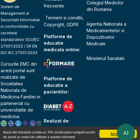
Colegiul Medicilor
frecvente
Sistem de
din Romania
Management al
Termeni si conditii,
Securitatii Informatiei
Agentia Nationala a
Copyright, GDPR
in conformitate cu
Medicamentelor si
cerintele
Platforme de
Dispozitivelor
standardelor ISO/IEC
educatie
Medicale
27001:2022 / SR EN
medicala online:
ISO IEC 27001:2024
Ministerul Sanatatii
Cursurile EMC din
acest portal sunt
realizate de
Platforme de
Societatea
educatie a
Nationala de
pacientilor:
Medicina Familiei
in
parteneriat cu
universitatile de
medicina:
Realizat de:
AI
Acest site foloseste cookie-uri. Prin continuarea navigarii sunteti
Am inteles
de acord cu modul de utilizare a acestor informatii.