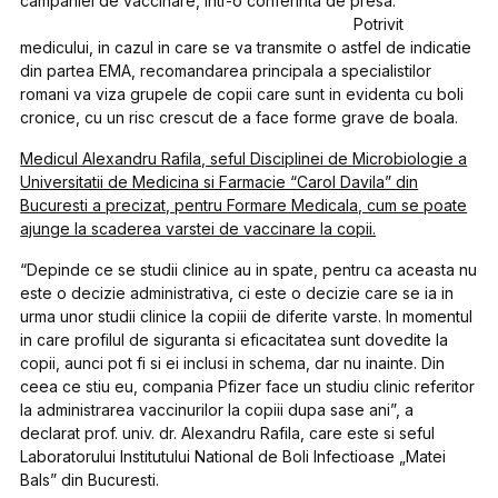
campaniei de vaccinare, intr-o conferinta de presa.
Potrivit
medicului, in cazul in care se va transmite o astfel de indicatie
din partea EMA, recomandarea principala a specialistilor
romani va viza grupele de copii care sunt in evidenta cu boli
cronice, cu un risc crescut de a face forme grave de boala.
Medicul Alexandru Rafila, seful Disciplinei de Microbiologie a
Universitatii de Medicina si Farmacie “Carol Davila” din
Bucuresti a precizat, pentru Formare Medicala, cum se poate
ajunge la scaderea varstei de vaccinare la copii.
“Depinde ce se studii clinice au in spate, pentru ca aceasta nu
este o decizie administrativa, ci este o decizie care se ia in
urma unor studii clinice la copiii de diferite varste. In momentul
in care profilul de siguranta si eficacitatea sunt dovedite la
copii, aunci pot fi si ei inclusi in schema, dar nu inainte. Din
ceea ce stiu eu, compania Pfizer face un studiu clinic referitor
la administrarea vaccinurilor la copiii dupa sase ani”, a
declarat prof. univ. dr. Alexandru Rafila, care este si seful
Laboratorului Institutului National de Boli Infectioase „Matei
Bals” din Bucuresti.