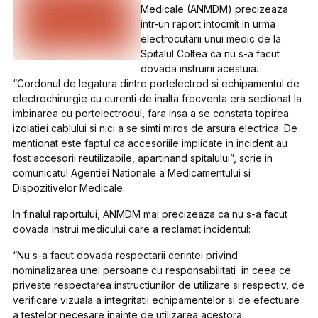
Medicale (ANMDM) precizeaza
intr-un raport intocmit in urma
electrocutarii unui medic de la
Spitalul Coltea ca nu s-a facut
dovada instruirii acestuia.
“Cordonul de legatura dintre portelectrod si echipamentul de
electrochirurgie cu curenti de inalta frecventa era sectionat la
imbinarea cu portelectrodul, fara insa a se constata topirea
izolatiei cablului si nici a se simti miros de arsura electrica. De
mentionat este faptul ca accesoriile implicate in incident au
fost accesorii reutilizabile, apartinand spitalului”, scrie in
comunicatul Agentiei Nationale a Medicamentului si
Dispozitivelor Medicale.
In finalul raportului, ANMDM mai precizeaza ca nu s-a facut
dovada instrui medicului care a reclamat incidentul:
“Nu
s-a fac
ut dovada respectarii cerintei privind
nominalizarea unei persoane cu responsabilitati in ceea ce
priveste respectarea instructiunilor de utilizare si respectiv, de
verificare vizuala a integritatii echipamentelor si de efectuare
a testelor necesare inainte de utilizarea acestora.