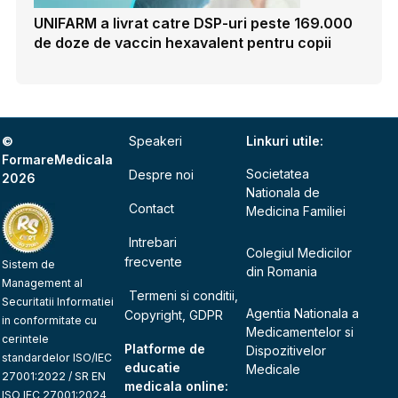
UNIFARM a livrat catre DSP-uri peste 169.000
de doze de vaccin hexavalent pentru copii
©
Speakeri
Linkuri utile:
FormareMedicala
Societatea
Despre noi
2026
Nationala de
Contact
Medicina Familiei
Intrebari
Colegiul Medicilor
frecvente
Sistem de
din Romania
Management al
Termeni si conditii,
Securitatii Informatiei
Agentia Nationala a
Copyright, GDPR
in conformitate cu
Medicamentelor si
cerintele
Platforme de
Dispozitivelor
standardelor ISO/IEC
educatie
Medicale
27001:2022 / SR EN
medicala online:
ISO IEC 27001:2024