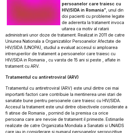
persoanelor care traiesc cu
HIV/SIDA in Romania”
, unul din
doi pacienti cu probleme legate
de aderenta la tratament invoca
uitarea ca motiv al ratarii
administrarii unor doze de tratament. Realizat in 2011 de catre
Uniunea Nationala a Organizatiilor Persoanelor Afectate de
HIV/SIDA (UNOPA), studiul a evaluat accesul si amploarea
intreruperilor de tratament a persoanelor care traiesc cu
HIV/SIDA in Romania , cu varsta de 15 ani si peste , aflate in
tratament cu ARV.
Tratamentul cu antiretroviral (ARV)
Tratamentul cu antiretroviral (ARV) este unul dintre cei mai
importanti factori care contribuie la mentinerea unei stari de
sanatate bune pentru persoanele care traiesc cu HIV/SIDA.
Accesul la tratament este unul dintre obiectivele considerate a
fi atinse de Romania , pornind de la premisa ca orice
persoana care are nevoie de tratament il primeste. Estimarile
realizate de catre Organizatia Mondiala a Sanatatii si UNAIDS
care iau in considerare si numarul persoanelor seropozitive