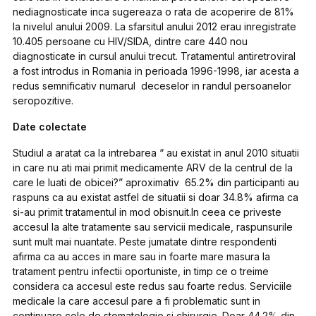
nediagnosticate inca sugereaza o rata de acoperire de 81%
la nivelul anului 2009. La sfarsitul anului 2012 erau inregistrate
10.405 persoane cu HIV/SIDA, dintre care 440 nou
diagnosticate in cursul anului trecut. Tratamentul antiretroviral
a fost introdus in Romania in perioada 1996-1998, iar acesta a
redus semnificativ numarul deceselor in randul persoanelor
seropozitive.
Date colectate
Studiul a aratat ca la intrebarea “
au existat in anul 2010 situatii
in care nu ati mai primit medicamente ARV de la centrul de la
care le luati de obicei?
” aproximativ 65.2% din participanti au
raspuns ca au existat astfel de situatii si doar 34.8% afirma ca
si-au primit tratamentul in mod obisnuit.In ceea ce priveste
accesul la alte tratamente sau servicii medicale, raspunsurile
sunt mult mai nuantate. Peste jumatate dintre respondenti
afirma ca au acces in mare sau in foarte mare masura la
tratament pentru infectii oportuniste, in timp ce o treime
considera ca accesul este redus sau foarte redus. Serviciile
medicale la care accesul pare a fi problematic sunt in
continuare cele de stomatologie si chirurgie. Doar 44.2% din