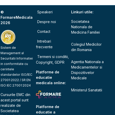
©
Speakeri
Linkuri utile:
FormareMedicala
Societatea
Despre noi
2026
Nationala de
Contact
Medicina Familiei
Intrebari
Colegiul Medicilor
frecvente
Sistem de
din Romania
Management al
Termeni si conditii,
Securitatii Informatiei
Agentia Nationala a
Copyright, GDPR
in conformitate cu
Medicamentelor si
cerintele
Platforme de
Dispozitivelor
standardelor ISO/IEC
educatie
Medicale
27001:2022 / SR EN
medicala online:
ISO IEC 27001:2024
Ministerul Sanatatii
Cursurile EMC din
acest portal sunt
realizate de
Platforme de
Societatea
educatie a