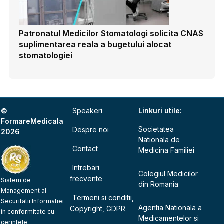
Patronatul Medicilor Stomatologi solicita CNAS
suplimentarea reala a bugetului alocat
stomatologiei
©
Speakeri
Linkuri utile:
FormareMedicala
Societatea
Despre noi
2026
Nationala de
Contact
Medicina Familiei
Intrebari
Colegiul Medicilor
frecvente
Sistem de
din Romania
Management al
Termeni si conditii,
Securitatii Informatiei
Agentia Nationala a
Copyright, GDPR
in conformitate cu
Medicamentelor si
cerintele