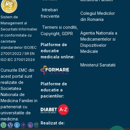
Intrebari
Colegiul Medicilor
frecvente
Sistem de
din Romania
Management al
Termeni si conditii,
Securitatii Informatiei
Agentia Nationala a
Copyright, GDPR
in conformitate cu
Medicamentelor si
cerintele
Platforme de
Dispozitivelor
standardelor ISO/IEC
educatie
Medicale
27001:2022 / SR EN
medicala online:
ISO IEC 27001:2024
Ministerul Sanatatii
Cursurile EMC din
acest portal sunt
realizate de
Platforme de
Societatea
educatie a
Nationala de
pacientilor:
Medicina Familiei
in
parteneriat cu
universitatile de
medicina:
Realizat de: