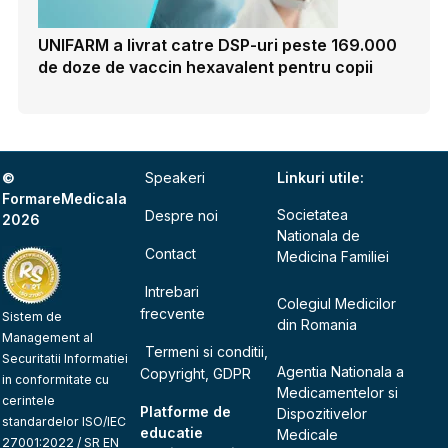
UNIFARM a livrat catre DSP-uri peste 169.000
de doze de vaccin hexavalent pentru copii
©
Speakeri
Linkuri utile:
FormareMedicala
Societatea
Despre noi
2026
Nationala de
Contact
Medicina Familiei
Intrebari
Colegiul Medicilor
frecvente
Sistem de
din Romania
Management al
Termeni si conditii,
Securitatii Informatiei
Agentia Nationala a
Copyright, GDPR
in conformitate cu
Medicamentelor si
cerintele
Platforme de
Dispozitivelor
standardelor ISO/IEC
educatie
Medicale
27001:2022 / SR EN