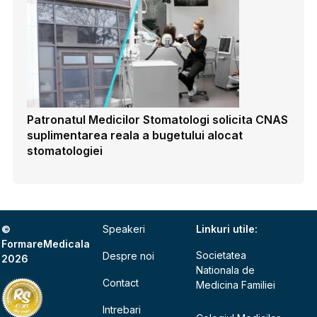
Patronatul Medicilor Stomatologi solicita CNAS
suplimentarea reala a bugetului alocat
stomatologiei
©
Speakeri
Linkuri utile:
FormareMedicala
Societatea
Despre noi
2026
Nationala de
Contact
Medicina Familiei
Intrebari