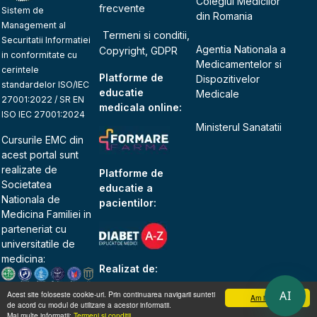
Colegiul Medicilor
frecvente
Sistem de
din Romania
Management al
Termeni si conditii,
Securitatii Informatiei
Agentia Nationala a
Copyright, GDPR
in conformitate cu
Medicamentelor si
cerintele
Platforme de
Dispozitivelor
standardelor ISO/IEC
educatie
Medicale
27001:2022 / SR EN
medicala online:
ISO IEC 27001:2024
Ministerul Sanatatii
Cursurile EMC din
acest portal sunt
realizate de
Platforme de
Societatea
educatie a
Nationala de
pacientilor:
Medicina Familiei
in
parteneriat cu
universitatile de
medicina:
Realizat de:
AI
Acest site foloseste cookie-uri. Prin continuarea navigarii sunteti
Am inteles
de acord cu modul de utilizare a acestor informatii.
Mai multe informatii:
Termeni si conditii