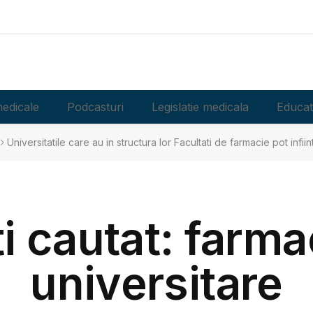
edicale
Podcasturi
Legislatie medicala
Educat
Universitatile care au in structura lor Facultati de farmacie pot infiin
i cautat: farma
universitare