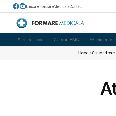
Despre FormareMedicala
Contact
Stiri medicale
Cursuri EMC
Evenimente m
Home
Stiri medicale
At