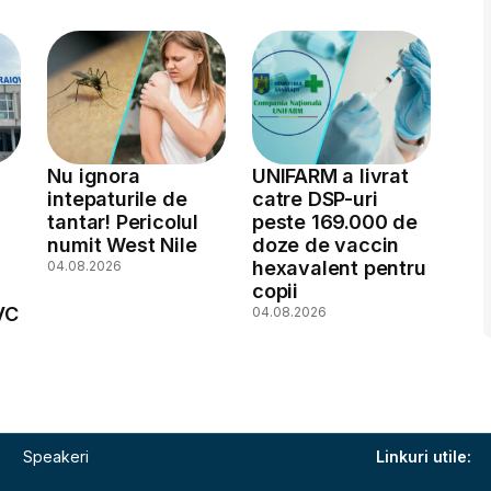
Nu ignora
UNIFARM a livrat
intepaturile de
catre DSP-uri
tantar! Pericolul
peste 169.000 de
numit West Nile
doze de vaccin
hexavalent pentru
04.08.2026
copii
VC
04.08.2026
Speakeri
Linkuri utile: