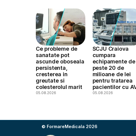
Ce probleme de
SCJU Craiova
sanatate pot
cumpara
ascunde oboseala
echipamente de
persistenta,
peste 20 de
cresterea in
milioane de lei
greutate si
pentru tratarea
colesterolul marit
pacientilor cu A
05.08.2026
05.08.2026
© FormareMedicala 2026