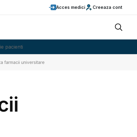
Acces medici
Creeaza cont
ie pacienti
ta farmacii universitare
cii