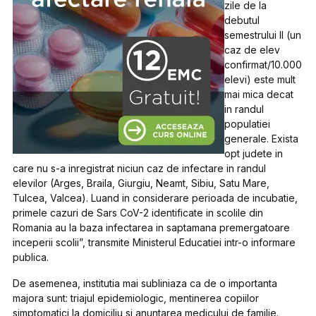
zile de la
debutul
semestrului II (un
caz de elev
confirmat/10.000
elevi) este mult
mai mica decat
in randul
populatiei
generale. Exista
opt judete in
care nu s-a inregistrat niciun caz de infectare in randul
elevilor (Arges, Braila, Giurgiu, Neamt, Sibiu, Satu Mare,
Tulcea, Valcea). Luand in considerare perioada de incubatie,
primele cazuri de Sars CoV-2 identificate in scolile din
Romania au la baza infectarea in saptamana premergatoare
inceperii scolii”, transmite Ministerul Educatiei intr-o informare
publica.
De asemenea, institutia mai subliniaza ca de o importanta
majora sunt: triajul epidemiologic, mentinerea copiilor
simptomatici la domiciliu si anuntarea medicului de familie.