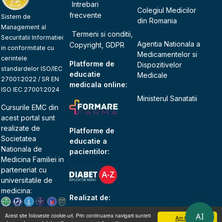
Intrebari
Colegiul Medicilor
frecvente
Sistem de
din Romania
Management al
Termeni si conditii,
Securitatii Informatiei
Agentia Nationala a
Copyright, GDPR
in conformitate cu
Medicamentelor si
cerintele
Platforme de
Dispozitivelor
standardelor ISO/IEC
educatie
Medicale
27001:2022 / SR EN
medicala online:
ISO IEC 27001:2024
Ministerul Sanatatii
Cursurile EMC din
acest portal sunt
realizate de
Platforme de
Societatea
educatie a
Nationala de
pacientilor:
Medicina Familiei
in
parteneriat cu
universitatile de
medicina:
Realizat de:
AI
Acest site foloseste cookie-uri. Prin continuarea navigarii sunteti
Am inteles