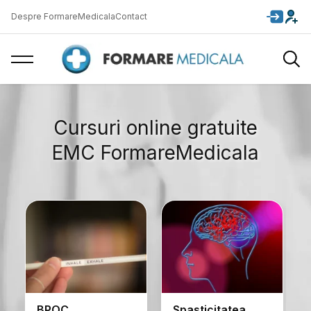
Despre FormareMedicala
Contact
Cursuri online gratuite
EMC FormareMedicala
Spasticitatea
Sistemul digestiv