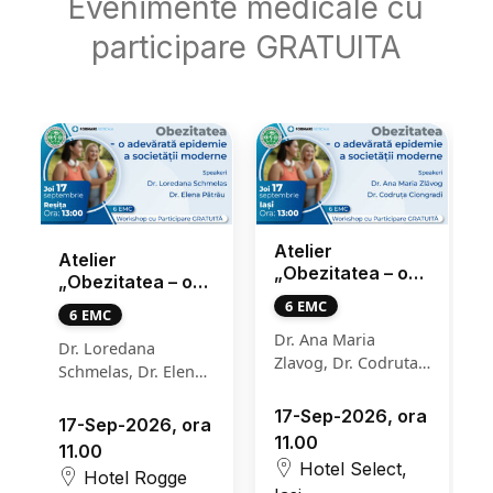
Evenimente medicale cu
participare GRATUITA
Atelier
Sesiunea
„Obezitatea – o
Grupurilor de
adevarata
Lucru SNMF
6 EMC
Eveniment creditat
epidemie a
DermAlergoMF /
cu 6 puncte EMC
societatii
Dr. Ana Maria
RespiroMF
moderne” – 17
Zlavog, Dr. Codruta
Dr. Ana Maria
septembrie 2026,
Ciongradi
Zlavog, Dr. Codruta
Iasi
17-Sep-2026, ora
Ciongradi
11.00
22-Sep-2026, ora
Hotel Select,
11.30