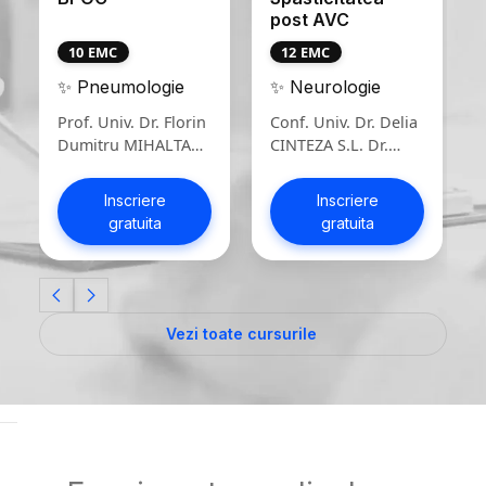
post AVC
sub lupa
12 EMC
15 EMC
✨ Neurologie
✨
Gastroenterologie
Conf. Univ. Dr. Delia
CINTEZA S.L. Dr.
S.L. Dr. Mihaela
Laura CONDUR
Cristina Olariu Dr.
Ligia Mosneaga
Inscriere
gratuita
Inscriere
gratuita
Vezi toate cursurile