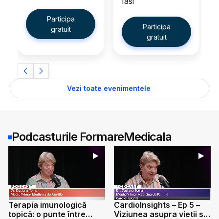
Iasi
eveniment
online
Participa
gratuit
Participa
gratuit
Vezi toate evenimentele
Podcasturile FormareMedicala
CardioInsights – Ep 5 –
Vaccinarea antigripala
Viziunea asupra vietii se
la persoanele din