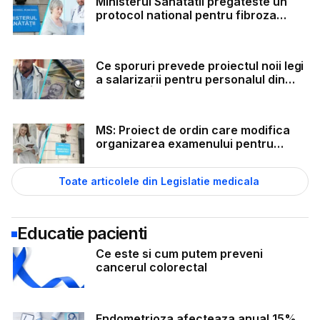
Ministerul Sanatatii pregateste un
protocol national pentru fibroza
chistica
Ce sporuri prevede proiectul noii legi
a salarizarii pentru personalul din
sanatate | Sindicatele cer modificari
MS: Proiect de ordin care modifica
organizarea examenului pentru
obtinerea titlului de medic specialist
Toate articolele din Legislatie medicala
Educatie pacienti
Ce este si cum putem preveni
cancerul colorectal
Endometrioza afecteaza anual 15%