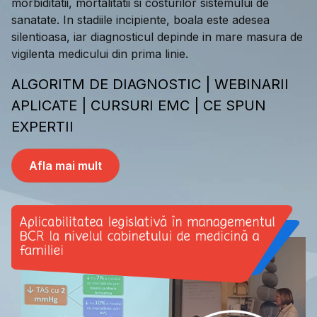
morbiditatii, mortalitatii si costurilor sistemului de
sanatate. In stadiile incipiente, boala este adesea
silentioasa, iar diagnosticul depinde in mare masura de
vigilenta medicului din prima linie.
ALGORITM DE DIAGNOSTIC | WEBINARII
APLICATE | CURSURI EMC | CE SPUN
EXPERTII
Afla mai mult