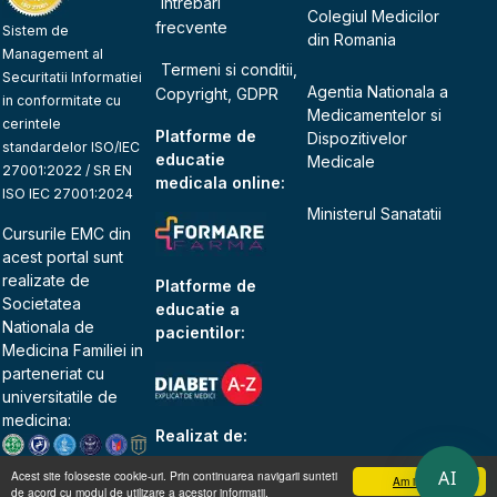
Intrebari
Colegiul Medicilor
frecvente
Sistem de
din Romania
Management al
Termeni si conditii,
Securitatii Informatiei
Agentia Nationala a
Copyright, GDPR
in conformitate cu
Medicamentelor si
cerintele
Platforme de
Dispozitivelor
standardelor ISO/IEC
educatie
Medicale
27001:2022 / SR EN
medicala online:
ISO IEC 27001:2024
Ministerul Sanatatii
Cursurile EMC din
acest portal sunt
realizate de
Platforme de
Societatea
educatie a
Nationala de
pacientilor:
Medicina Familiei
in
parteneriat cu
universitatile de
medicina:
Realizat de:
AI
Acest site foloseste cookie-uri. Prin continuarea navigarii sunteti
Am inteles
de acord cu modul de utilizare a acestor informatii.