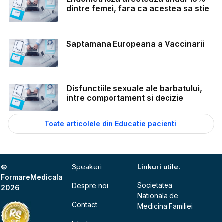
dintre femei, fara ca acestea sa stie
Saptamana Europeana a Vaccinarii
Disfunctiile sexuale ale barbatului,
intre comportament si decizie
Toate articolele din Educatie pacienti
©
Speakeri
Linkuri utile:
FormareMedicala
Societatea
Despre noi
2026
Nationala de
Contact
Medicina Familiei