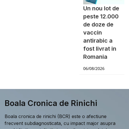
Un nou lot de
peste 12.000
de doze de
vaccin
antirabic a
fost livrat in
Romania
06/08/2026
Boala Cronica de Rinichi
Boala cronica de rinichi (BCR) este o afectiune
frecvent subdiagnosticata, cu impact major asupra