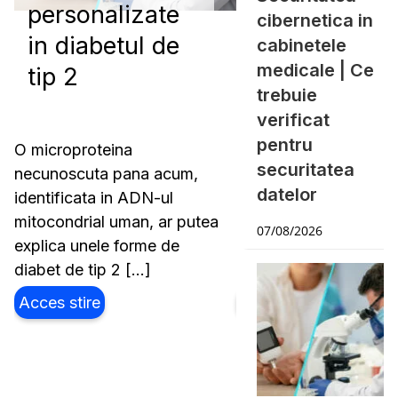
personalizate
antirabic a fo
cibernetica in
in diabetul de
livrat in
cabinetele
medicale | Ce
tip 2
Romania
trebuie
verificat
pentru
O microproteina
Agentia Nationala a
securitatea
necunoscuta pana acum,
Medicamentului si a
datelor
identificata in ADN-ul
Dispozitivelor Medica
mitocondrial uman, ar putea
Romania (ANMDMR)
07/08/2026
r
explica unele forme de
anuntat ca un nou lot
a
diabet de tip 2 […]
vaccin antirabic […]
Acces stire
Acces stire