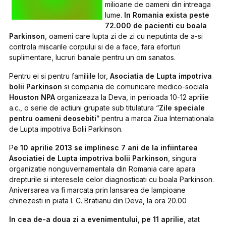
milioane de oameni din intreaga
lume.
In Romania exista peste
72.000 de pacienti cu boala
Parkinson
, oameni care lupta zi de zi cu neputinta de a-si
controla miscarile corpului si de a face, fara eforturi
suplimentare, lucruri banale pentru un om sanatos.
Pentru ei si pentru familiile lor,
Asociatia de Lupta impotriva
bolii Parkinson
si compania de comunicare medico-sociala
Houston NPA
organizeaza la Deva, in perioada 10-12 aprilie
a.c., o serie de actiuni grupate sub titulatura
“
Zile speciale
pentru oameni deosebiti
”
pentru a marca Ziua Internationala
de Lupta impotriva Bolii Parkinson.
P
e 10 aprilie 2013 se implinesc 7 ani de la infiintarea
Asociatiei de Lupta impotriva bolii Parkinson
, singura
organizatie nonguvernamentala din Romania care apara
drepturile si interesele celor diagnosticati cu boala Parkinson.
Aniversarea va fi marcata prin lansarea de lampioane
chinezesti in piata I. C. Bratianu din Deva, la ora 20.00
In cea de-a doua zi a evenimentului, pe 11 aprilie
, atat