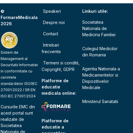
©
Speakeri
Linkuri utile:
FormareMedicala
Societatea
Despre noi
2026
Nationala de
Contact
Medicina Familiei
Intrebari
Colegiul Medicilor
frecvente
Sistem de
din Romania
Management al
Termeni si conditii,
Securitatii Informatiei
Agentia Nationala a
Copyright, GDPR
in conformitate cu
Medicamentelor si
cerintele
Platforme de
Dispozitivelor
standardelor ISO/IEC
educatie
Medicale
27001:2022 / SR EN
medicala online:
ISO IEC 27001:2024
Ministerul Sanatatii
Cursurile EMC din
acest portal sunt
realizate de
Platforme de
Societatea
educatie a
Nationala de