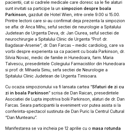
pacientii, cat si cadrele medicale care doresc sa le fie alaturi
sunt invitati sa participe la un
simpozion despre boala
Parkinson
, gazduit de Hotel Wien, intre orele 9.00 si 15.00.
Printre lectorii care si-au confirmat deja prezenta la simpozion
se afla: dr Anca Mihu, seful sectiei de neurologie a Spitalului
Judetean de Urgenta Deva, dr. Jan Ciurea, seful sectiei de
neurochirurgie a Spitalului Clinic de Urgenta “Prof. dr.
Bagdasar-Arsenie”, dr. Dan Farcas – medic cardiolog, care va
vorbi despre experienta sa ca pacient cu boala Parkinson, dr.
Silvia Novac, medic de familie in Hunedoara, farm. Maria
Talvescu, presedintele Colegiului Farmacistilor din Hunedoara
si prof. dr. Mihaela Simu, sefa sectiei de Neurologie a
Spitalului Clinic Judetean de Urgenta Timisoara.
Cu ocazia simpozionului va fi lansata cartea
“
Sfaturi de zi cu
zi
in boala Parkinson
”
scrisa de Dan Raican, presedintele
Asociatiei de Lupta impotriva bolii Parkinson, alaturi de dr. Dan
Farcas. Seara participantii la eveniment vor putea asista si la
conferinta-spectacol sustinuta de Dan Puric la Centrul Cultural
“Dan Munteanu”.
Manifestarea se va incheia pe 12 aprilie cu o
masa rotunda