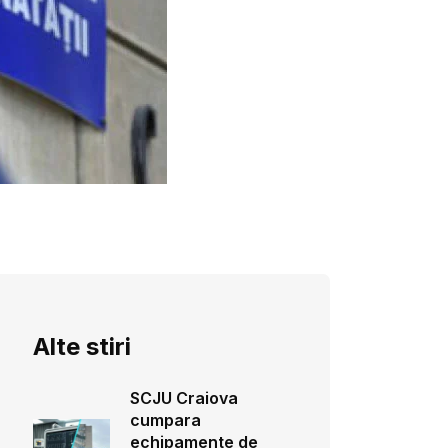
Alte stiri
SCJU Craiova
cumpara
echipamente de