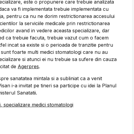
ecializare, este o propunere care trebuie analizata
 daca va fi implementata trebuie implementata cu
ija, pentru ca nu ne dorim restrictionarea accesului
cientilor la serviciile medicale prin restrictionarea
dicilor avand in vedere aceasta specializare, dar
ed ca trebuie facuta, trebuie vazut cum o facem
tfel incat sa existe si o perioada de tranzitie pentru
 sunt foarte multi medici stomatologi care nu au
ecializare si atunci ei nu trebuie sa sufere din cauza
 citat de
Agerpres
.
pre sanatatea mintala si a subliniat ca a venit
an i-a invitat pe tineri sa participe cu idei la Planul
sterul Sanatatii.
i
,
specializare medici stomatologi