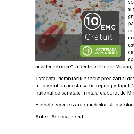
sp
si
gr
pa
me
cr
as
ca
sp
acestei reforme”, a declarat Catalin Visean,
Totodata, demnitarul a facut precizari si des
momentul ca acesta sa fie repus pe tapet. Vis
national de sanatate mintala elaborat de Mini
Etichete:
specializarea medicilor stomatolog
Autor: Adriana Pavel