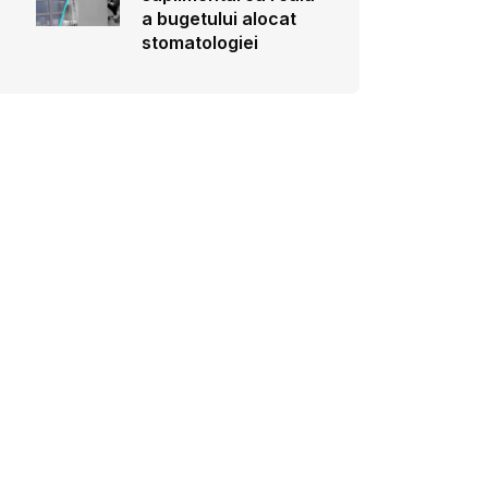
a bugetului alocat
stomatologiei