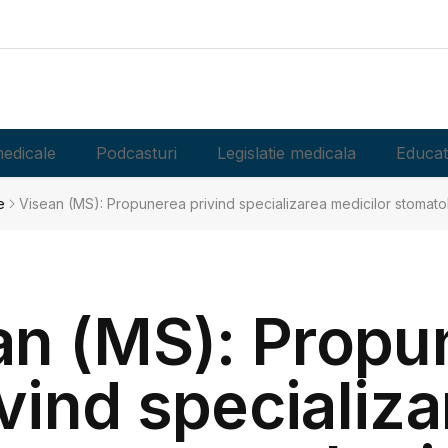
edicale
Podcasturi
Legislatie medicala
Educat
e
Visean (MS): Propunerea privind specializarea medicilor stomatol
an (MS): Propu
vind specializ