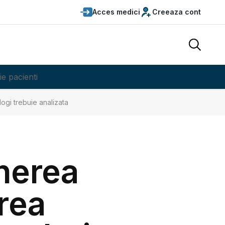
Acces medici
Creeaza cont
ie pacienti
ogi trebuie analizata
nerea
area