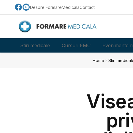
Despre FormareMedicala
Contact
Stiri medicale
Cursuri EMC
Evenimente m
Home
Stiri medical
Vise
pri