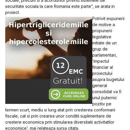
sociale, precum si a acordurilor privind sistemele de
securitate sociala la care Romania este parte”, se arata in
proiect.
Potrivit expunerii
de motive a
propunerii
legislative
initiate de un
grup de
parlamentari,
‘impactul
financiar al
proiectului
asupra bugetului
general
consolidat va fi
unul puternic
pozitiv pe
termen scurt, mediu si lung atat prin cresterea conformarii
fiscale, cat si prin crearea unor conditii suplimentare de
crestere economica prin stimularea diversitatii activitatilor
economice’, mai relateaza sursa citata.