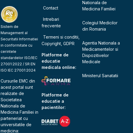
Nationala de
Contact
Medicina Familiei
Intrebari
Colegiul Medicilor
frecvente
Sistem de
din Romania
Management al
Termeni si conditii,
Securitatii Informatiei
Agentia Nationala a
Copyright, GDPR
in conformitate cu
Medicamentelor si
cerintele
Platforme de
Dispozitivelor
standardelor ISO/IEC
educatie
Medicale
27001:2022 / SR EN
medicala online:
ISO IEC 27001:2024
Ministerul Sanatatii
Cursurile EMC din
acest portal sunt
realizate de
Platforme de
Societatea
educatie a
Nationala de
pacientilor:
Medicina Familiei
in
parteneriat cu
universitatile de
medicina: