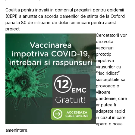
Coalitia pentru inovatii in domeniul pregatirii pentru epidemii
(CEPI) a anuntat ca acorda oamenilor de stiinta de la Oxford
pana la 80 de milioane de dolari americani pentru acest
proiect.
Cercetatorii vor
dezvolta
vaccinuri
prototip
impotriva
virusurilor cu
“risc ridicat”
susceptibile sa
provoace o
viitoare
pandemie, care
ar putea fi
adaptate rapid
in cazul in care
apare o noua
amenintare.