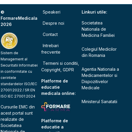
©
Speakeri
Linkuri utile:
FormareMedicala
Societatea
Despre noi
2026
Nationala de
Contact
Medicina Familiei
Intrebari
Colegiul Medicilor
frecvente
Sistem de
din Romania
Management al
Termeni si conditii,
Securitatii Informatiei
Agentia Nationala a
Copyright, GDPR
in conformitate cu
Medicamentelor si
cerintele
Platforme de
Dispozitivelor
standardelor ISO/IEC
educatie
Medicale
27001:2022 / SR EN
medicala online:
ISO IEC 27001:2024
Ministerul Sanatatii
Cursurile EMC din
acest portal sunt
realizate de
Platforme de
Societatea
educatie a
Nationala de