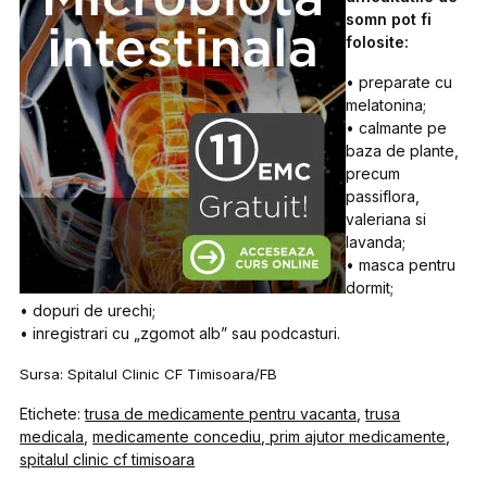
somn pot fi
folosite:
• preparate cu
melatonina;
• calmante pe
baza de plante,
precum
passiflora,
valeriana si
lavanda;
• masca pentru
dormit;
• dopuri de urechi;
• inregistrari cu „zgomot alb” sau podcasturi.
Sursa: Spitalul Clinic CF Timisoara/FB
Etichete:
trusa de medicamente pentru vacanta
,
trusa
medicala
,
medicamente concediu
,
prim ajutor medicamente
,
spitalul clinic cf timisoara