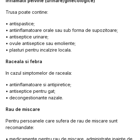
Inflamatii pelvine (urinare/ginecologice)
Trusa poate contine:
• antispastice;
• antiinflamatoare orale sau sub forma de supozitoare;
• antiseptice urinare;
• ovule antiseptice sau emoliente;
• plasturi pentru incalzire locala.
Raceala si febra
In cazul simptomelor de raceala:
• antiinflamatoare si antipiretice;
• antiseptice pentru gat;
• decongestionante nazale.
Rau de miscare
Pentru persoanele care sufera de rau de miscare sunt
recomandate:
• medicamente pentru rau de miscare, administrate inainte de