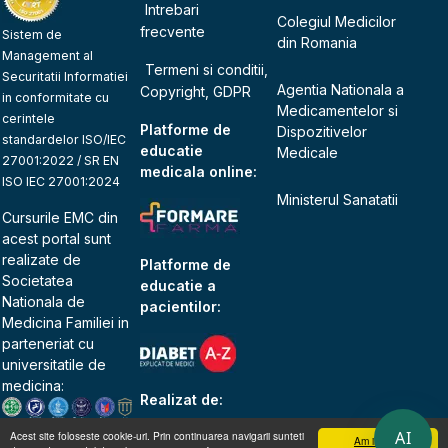
Intrebari
Colegiul Medicilor
frecvente
Sistem de
din Romania
Management al
Termeni si conditii,
Securitatii Informatiei
Agentia Nationala a
Copyright, GDPR
in conformitate cu
Medicamentelor si
cerintele
Platforme de
Dispozitivelor
standardelor ISO/IEC
educatie
Medicale
27001:2022 / SR EN
medicala online:
ISO IEC 27001:2024
Ministerul Sanatatii
Cursurile EMC din
acest portal sunt
realizate de
Platforme de
Societatea
educatie a
Nationala de
pacientilor:
Medicina Familiei
in
parteneriat cu
universitatile de
medicina:
Realizat de:
AI
Acest site foloseste cookie-uri. Prin continuarea navigarii sunteti
Am inteles