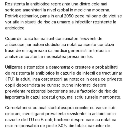
Rezistenta la antibiotice reprezinta una dintre cele mai
serioase amenintari la nivel global in medicina moderna.
Potrivit estimarilor, pana in anul 2050 zece milioane de vieti se
vor afla in situatii de risc ca urmare a infectiilor rezistente la
antibiotice.
Copiii din toata lumea sunt consumatori frecventi de
antibiotice, iar autorii studiului au notat ca aceste concluzii
trase de ei sugereaza ca medicii generalisti ar trebui sa
analizeze cu atentie necesitatea prescrierii lor.
Utilizarea sistematica a demonstrat o crestere a probabilitatii
de rezistenta la antibiotice in cazurile de infectii de tract urinar
(ITU) la adulti, insa cercetatorii au notat ca in ceea ce priveste
copiii deocamdata se cunosc putine informatii despre
prevalenta rezistentei bacteriene sau a factorilor de risc de
importanta in cazul acestui grup, mai scriu
sursele mentionate
.
Cercetatorii si-au axat studiul asupra copiilor cu varste sub
cinci ani, investigand prevalenta rezistentei la antibiotice in
cazurile de ITU cu E. coli, bacterie despre care au notat ca
este responsabila de peste 80% din totalul cazurilor de