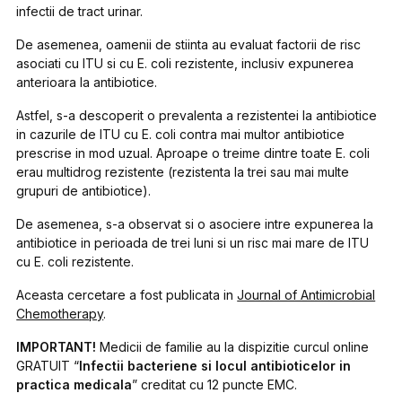
infectii de tract urinar.
De asemenea, oamenii de stiinta au evaluat factorii de risc
asociati cu ITU si cu E. coli rezistente, inclusiv expunerea
anterioara la antibiotice.
Astfel, s-a descoperit o prevalenta a rezistentei la antibiotice
in cazurile de ITU cu E. coli contra mai multor antibiotice
prescrise in mod uzual. Aproape o treime dintre toate E. coli
erau multidrog rezistente (rezistenta la trei sau mai multe
grupuri de antibiotice).
De asemenea, s-a observat si o asociere intre expunerea la
antibiotice in perioada de trei luni si un risc mai mare de ITU
cu E. coli rezistente.
Aceasta cercetare a fost publicata in
Journal of Antimicrobial
Chemotherapy
.
IMPORTANT!
Medicii de familie au la dispizitie curcul online
GRATUIT “
Infectii bacteriene si locul antibioticelor in
practica medicala
” creditat cu 12 puncte EMC.