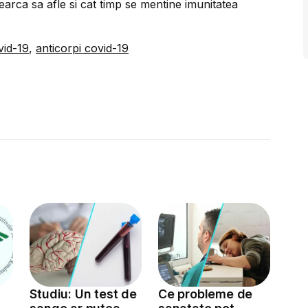
earca sa afle si cat timp se mentine imunitatea
vid-19
,
anticorpi covid-19
Studiu: Un test de
Ce probleme de