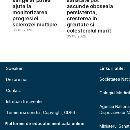
sange ar putea
sanatate pot
ajuta la
ascunde oboseala
monitorizarea
persistenta,
a
progresiei
cresterea in
sclerozei multiple
greutate si
colesterolul marit
06.08.2026
05.08.2026
Speakeri
Linkuri utile:
Societatea Nati
Despre noi
Contact
Colegiul Medici
Intrebari frecvente
Agentia Nationa
Termeni si conditii, Copyright, GDPR
Dispozitivelor 
e
Platforme de educatie medicala online:
Ministerul Sanata