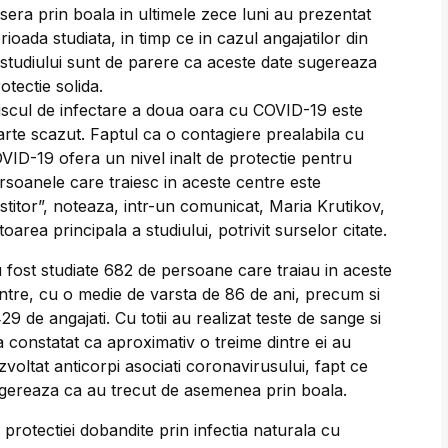
usera prin boala in ultimele zece luni au prezentat
ioada studiata, in timp ce in cazul angajatilor din
i studiului sunt de parere ca aceste date sugereaza
tectie solida.
iscul de infectare a doua oara cu COVID-19 este
arte scazut. Faptul ca o contagiere prealabila cu
VID-19 ofera un nivel inalt de protectie pentru
rsoanele care traiesc in aceste centre este
nistitor”, noteaza, intr-un comunicat, Maria Krutikov,
toarea principala a studiului, potrivit surselor citate.
 fost studiate 682 de persoane care traiau in aceste
ntre, cu o medie de varsta de 86 de ani, precum si
429 de angajati. Cu totii au realizat teste de sange si
a constatat ca aproximativ o treime dintre ei au
zvoltat anticorpi asociati coronavirusului, fapt ce
gereaza ca au trecut de asemenea prin boala.
 protectiei dobandite prin infectia naturala cu