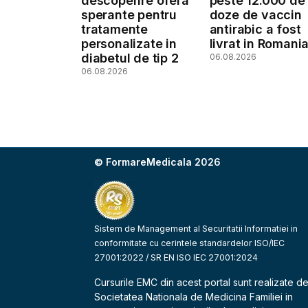
descoperire ofera
peste 12.000 de
sperante pentru
doze de vaccin
tratamente
antirabic a fost
personalizate in
livrat in Romani
diabetul de tip 2
06.08.2026
06.08.2026
© FormareMedicala 2026
Sistem de Management al Securitatii Informatiei in
conformitate cu cerintele standardelor ISO/IEC
27001:2022 / SR EN ISO IEC 27001:2024
Cursurile EMC din acest portal sunt realizate d
Societatea Nationala de Medicina Familiei
in