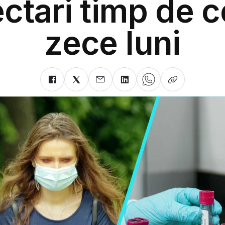
ectari timp de c
zece luni