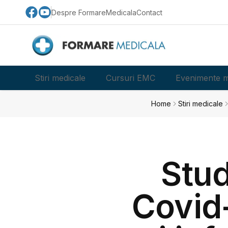
Despre FormareMedicala
Contact
Stiri medicale
Cursuri EMC
Evenimente m
Home
Stiri medicale
Stud
Covid-