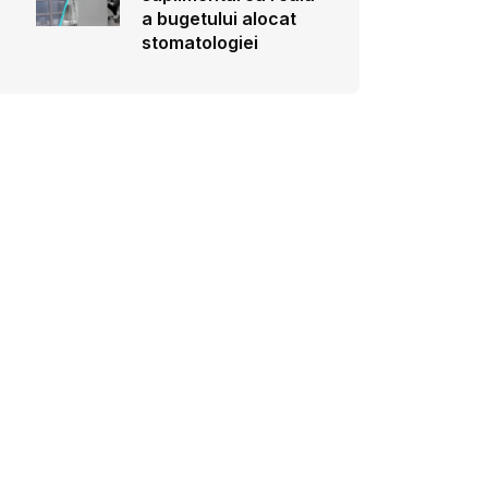
a bugetului alocat
stomatologiei