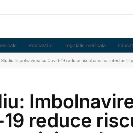
edicale
Podcasturi
Legislatie medicala
Educat
Studiu: Imbolnavirea cu Covid-19 reduce riscul unei noi infectari tim
iu: Imbolnavir
19 reduce risc