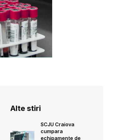
Alte stiri
SCJU Craiova
cumpara
echipamente de