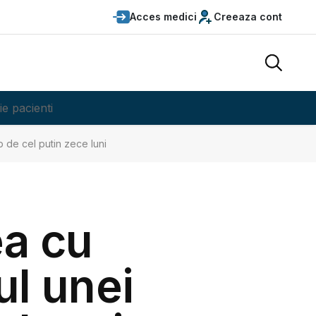
Acces medici
Creeaza cont
ie pacienti
p de cel putin zece luni
ea cu
ul unei