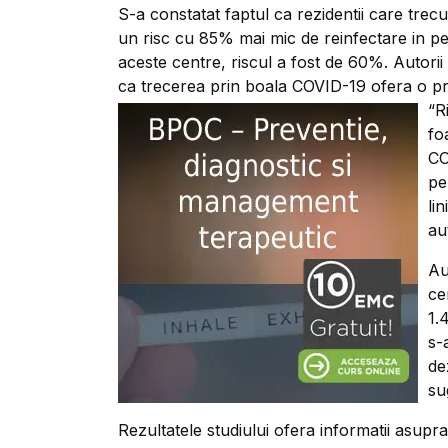
S-a constatat faptul ca rezidentii care trec
un risc cu 85% mai mic de reinfectare in per
aceste centre, riscul a fost de 60%. Autori
ca trecerea prin boala COVID-19 ofera o pro
“R
fo
CO
pe
li
au
Au
ce
1.
s-
de
su
Rezultatele studiului ofera informatii asupra