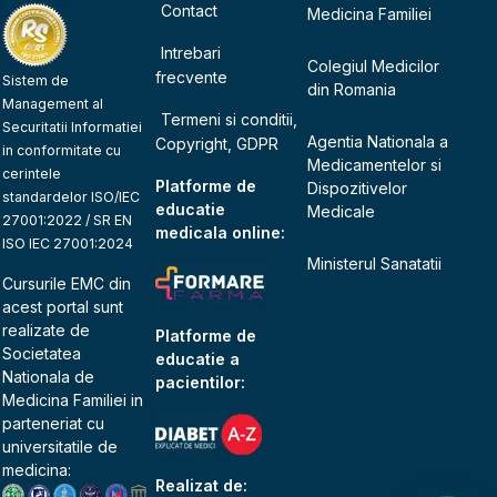
Contact
Medicina Familiei
Intrebari
Colegiul Medicilor
frecvente
Sistem de
din Romania
Management al
Termeni si conditii,
Securitatii Informatiei
Agentia Nationala a
Copyright, GDPR
in conformitate cu
Medicamentelor si
cerintele
Platforme de
Dispozitivelor
standardelor ISO/IEC
educatie
Medicale
27001:2022 / SR EN
medicala online:
ISO IEC 27001:2024
Ministerul Sanatatii
Cursurile EMC din
acest portal sunt
realizate de
Platforme de
Societatea
educatie a
Nationala de
pacientilor:
Medicina Familiei
in
parteneriat cu
universitatile de
medicina:
Realizat de: