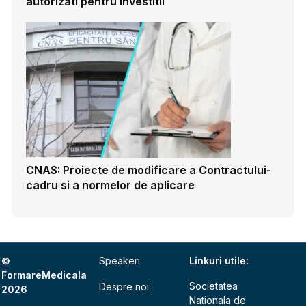
autorizati pentru investitii
CNAS: Proiecte de modificare a Contractului-
cadru si a normelor de aplicare
©
Speakeri
Linkuri utile:
FormareMedicala
Societatea
Despre noi
2026
Nationala de