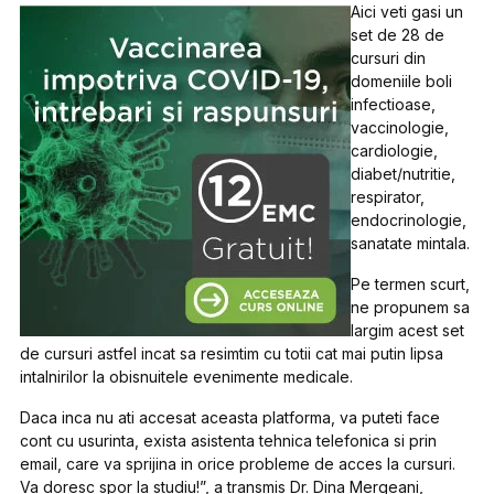
Aici veti gasi un
set de 28 de
cursuri din
domeniile boli
infectioase,
vaccinologie,
cardiologie,
diabet/nutritie,
respirator,
endocrinologie,
sanatate mintala.
Pe termen scurt,
ne propunem sa
largim acest set
de cursuri astfel incat sa resimtim cu totii cat mai putin lipsa
intalnirilor la obisnuitele evenimente medicale.
Daca inca nu ati accesat aceasta platforma, va puteti face
cont cu usurinta, exista asistenta tehnica telefonica si prin
email, care va sprijina in orice probleme de acces la cursuri.
Va doresc spor la studiu!”, a transmis Dr. Dina Mergeani,