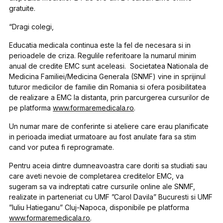
gratuite.
“Dragi colegi,
Educatia medicala continua este la fel de necesara si in
perioadele de criza. Regulile referitoare la numarul minim
anual de credite EMC sunt aceleasi. Societatea Nationala de
Medicina Familiei/Medicina Generala (SNMF) vine in sprijinul
tuturor medicilor de familie din Romania si ofera posibilitatea
de realizare a EMC la distanta, prin parcurgerea cursurilor de
pe platforma
www.formaremedicala.ro
.
Un numar mare de conferinte si ateliere care erau planificate
in perioada imediat urmatoare au fost anulate fara sa stim
cand vor putea fi reprogramate.
Pentru aceia dintre dumneavoastra care doriti sa studiati sau
care aveti nevoie de completarea creditelor EMC, va
sugeram sa va indreptati catre cursurile online ale SNMF,
realizate in parteneriat cu UMF ”Carol Davila” Bucuresti si UMF
”Iuliu Hatieganu” Cluj-Napoca, disponibile pe platforma
www.formaremedicala.ro
.