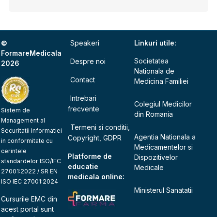
©
Speakeri
Linkuri utile:
FormareMedicala
Societatea
Despre noi
2026
Nationala de
Contact
Medicina Familiei
Intrebari
Colegiul Medicilor
frecvente
Sistem de
din Romania
Management al
Termeni si conditii,
Securitatii Informatiei
Agentia Nationala a
Copyright, GDPR
in conformitate cu
Medicamentelor si
cerintele
Platforme de
Dispozitivelor
standardelor ISO/IEC
educatie
Medicale
27001:2022 / SR EN
medicala online:
ISO IEC 27001:2024
Ministerul Sanatatii
Cursurile EMC din
acest portal sunt