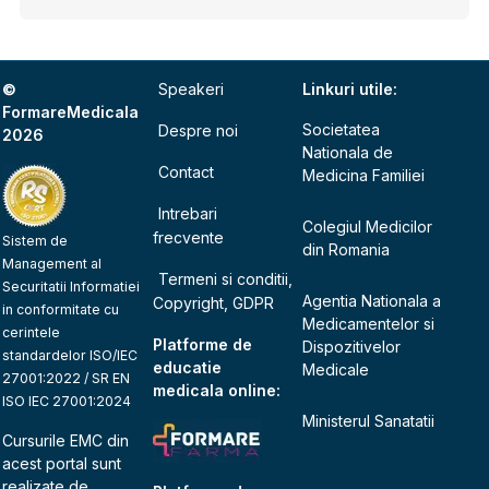
©
Speakeri
Linkuri utile:
FormareMedicala
Societatea
Despre noi
2026
Nationala de
Contact
Medicina Familiei
Intrebari
Colegiul Medicilor
frecvente
Sistem de
din Romania
Management al
Termeni si conditii,
Securitatii Informatiei
Agentia Nationala a
Copyright, GDPR
in conformitate cu
Medicamentelor si
cerintele
Platforme de
Dispozitivelor
standardelor ISO/IEC
educatie
Medicale
27001:2022 / SR EN
medicala online:
ISO IEC 27001:2024
Ministerul Sanatatii
Cursurile EMC din
acest portal sunt
realizate de