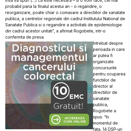
insa va spun (…) ca este necesara – si o vom face, cel mai
probabil pana la finalul acestui an – o regandire, o
reorganizare, poate chiar o comasare a directiilor de sanatate
publica, a centrelor regionale din cadrul Institutului National de
Sanatate Publica si o regandire a activitatii de epidemiologie
din cadrul acestor unitati”, a afirmat Rogobete, intr-o
conferinta de presa.
Intrebat despre
perioada in care
ar putea fi
organizate
concursurile
pentru ocuparea
functiilor de
director al
directiilor de
sanatate
publica,
Rogobete a
spus: “In
momentul de
fata, 14 DSP-uri