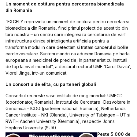
Un moment de cotitura pentru cercetarea biomedicala
din Romania
“EXCELY reprezinta un moment de cotitura pentru cercetarea
biomedicala din Romania, fiind primul proiect de acest tip din
tara noastra – un centru care integreaza cercetarea de varf,
infrastructura clinica si inteligenta artificiala pentru a
transforma modul in care detectam si tratam cancerul si bolile
cardiovasculare. Suntem mandri ca aducem Romania pe harta
europeana a medicinei de precizie, in parteneriat cu institutii
de top la nivel mondial”, a declarat rectorul UMF ‘Carol Davila’,
Viorel Jinga, intr-un comunicat.
Un consortiu de elita, cu parteneri globali
Consortiul reuneste sase institutii de rang mondial: UMFCD
(coordonator, Romania), Institutul de Cercetare -Dezvoltare in
Genomica – ICDG (partener national, Romania), Netherlands
Cancer Institute – NKI (Olanda), University of Tubingen – UT si
RWTH Aachen University (Germania), respectiv Johns
Hopkins University (SUA).
Peste 5.000 de