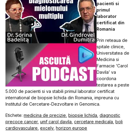
pacienti si
primul
laborator
certificat din
Romania
Prin reteaua de
spitale clinice,
Universitatea de
Medicina si
Farmacie ‘Carol
Davila’ va
coordona
testarea a peste
5.000 de pacienti si va stabili primul laborator certificat
international de biopsie lichida din Romania, impreuna cu
Institutul de Cercetare-Dezvoltare in Genomica.
Etichete:
medicina de precizie
,
biopsie lichida
,
diagnostic
precoce cancer
,
umf carol davila
,
cercetare medicala
,
boli
cardiovasculare
,
excely
,
horizon europe