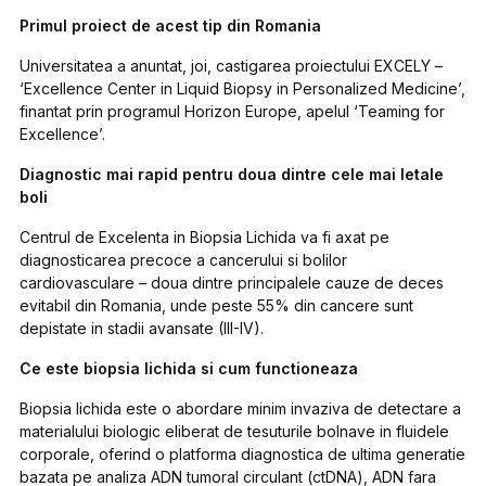
Primul proiect de acest tip din Romania
Universitatea a anuntat, joi, castigarea proiectului EXCELY –
‘Excellence Center in Liquid Biopsy in Personalized Medicine’,
finantat prin programul Horizon Europe, apelul ‘Teaming for
Excellence’.
Diagnostic mai rapid pentru doua dintre cele mai letale
boli
Centrul de Excelenta in Biopsia Lichida va fi axat pe
diagnosticarea precoce a cancerului si bolilor
cardiovasculare – doua dintre principalele cauze de deces
evitabil din Romania, unde peste 55% din cancere sunt
depistate in stadii avansate (III-IV).
Ce este biopsia lichida si cum functioneaza
Biopsia lichida este o abordare minim invaziva de detectare a
materialului biologic eliberat de tesuturile bolnave in fluidele
corporale, oferind o platforma diagnostica de ultima generatie
bazata pe analiza ADN tumoral circulant (ctDNA), ADN fara