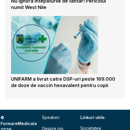
Nu ignora intepaturile de tantar! Pericolul
numit West Nile
UNIFARM a livrat catre DSP-uri peste 169.000
de doze de vaccin hexavalent pentru copii
©
Speakeri
Linkuri utile:
FormareMedicala
Societatea
Despre noi
2026