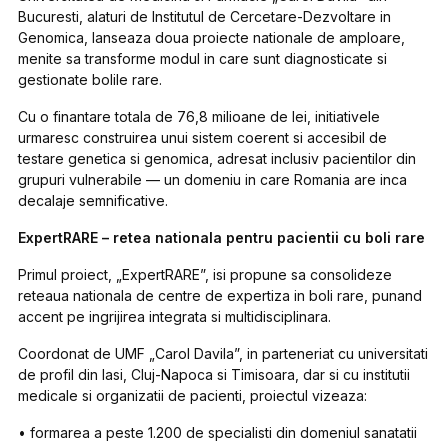
Bucuresti, alaturi de Institutul de Cercetare-Dezvoltare in
Genomica, lanseaza doua proiecte nationale de amploare,
menite sa transforme modul in care sunt diagnosticate si
gestionate bolile rare.
Cu o finantare totala de 76,8 milioane de lei, initiativele
urmaresc construirea unui sistem coerent si accesibil de
testare genetica si genomica, adresat inclusiv pacientilor din
grupuri vulnerabile — un domeniu in care Romania are inca
decalaje semnificative.
ExpertRARE – retea nationala pentru pacientii cu boli rare
Primul proiect, „ExpertRARE”, isi propune sa consolideze
reteaua nationala de centre de expertiza in boli rare, punand
accent pe ingrijirea integrata si multidisciplinara.
Coordonat de UMF „Carol Davila”, in parteneriat cu universitati
de profil din Iasi, Cluj-Napoca si Timisoara, dar si cu institutii
medicale si organizatii de pacienti, proiectul vizeaza:
• formarea a peste 1.200 de specialisti din domeniul sanatatii