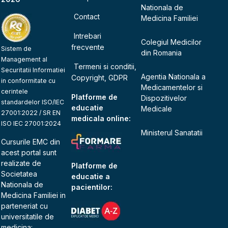
Nationala de
Contact
Medicina Familiei
Intrebari
Colegiul Medicilor
frecvente
Sistem de
din Romania
Management al
Termeni si conditii,
Securitatii Informatiei
Agentia Nationala a
Copyright, GDPR
in conformitate cu
Medicamentelor si
cerintele
Platforme de
Dispozitivelor
standardelor ISO/IEC
educatie
Medicale
27001:2022 / SR EN
medicala online:
ISO IEC 27001:2024
Ministerul Sanatatii
Cursurile EMC din
acest portal sunt
realizate de
Platforme de
Societatea
educatie a
Nationala de
pacientilor:
Medicina Familiei
in
parteneriat cu
universitatile de
medicina: