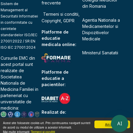
frecvente
Sistem de
din Romania
Management al
Termeni si conditii,
Securitatii Informatiei
Agentia Nationala a
Copyright, GDPR
in conformitate cu
Medicamentelor si
cerintele
Platforme de
Dispozitivelor
standardelor ISO/IEC
educatie
Medicale
27001:2022 / SR EN
medicala online:
ISO IEC 27001:2024
Ministerul Sanatatii
Cursurile EMC din
acest portal sunt
realizate de
Platforme de
Societatea
educatie a
Nationala de
pacientilor:
Medicina Familiei
in
parteneriat cu
universitatile de
medicina:
Realizat de:
AI
Acest site foloseste cookie-uri. Prin continuarea navigarii sunteti
Am inteles
de acord cu modul de utilizare a acestor informatii.
Mai multe informatii:
Termeni si conditii