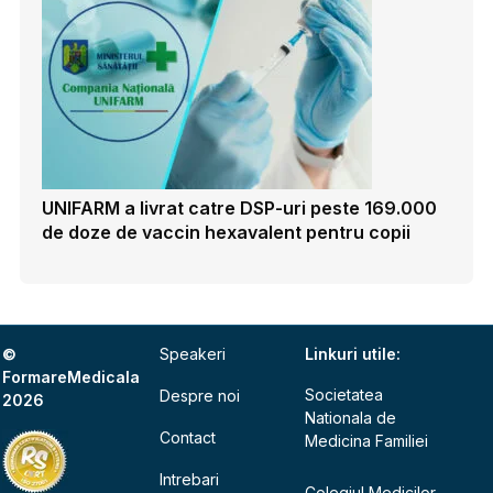
UNIFARM a livrat catre DSP-uri peste 169.000
de doze de vaccin hexavalent pentru copii
©
Speakeri
Linkuri utile:
FormareMedicala
Societatea
Despre noi
2026
Nationala de
Contact
Medicina Familiei
Intrebari
Colegiul Medicilor