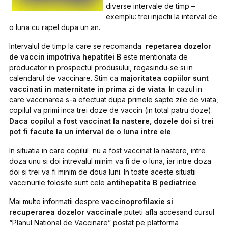
diverse intervale de timp –
exemplu: trei injectii la interval de
o luna cu rapel dupa un an.
Intervalul de timp la care se recomanda
repetarea dozelor
de vaccin impotriva hepatitei B
este mentionata de
producator in prospectul produsului, regasindu-se si in
calendarul de vaccinare. Stim ca
majoritatea copiilor sunt
vaccinati in maternitate in prima zi de viata
. In cazul in
care vaccinarea s-a efectuat dupa primele sapte zile de viata,
copilul va primi inca trei doze de vaccin (in total patru doze).
Daca copilul a fost vaccinat la nastere, dozele doi si trei
pot fi facute la un interval de o luna intre ele
.
In situatia in care copilul nu a fost vaccinat la nastere, intre
doza unu si doi intrevalul minim va fi de o luna, iar intre doza
doi si trei va fi minim de doua luni. In toate aceste situatii
vaccinurile folosite sunt cele
antihepatita B pediatrice
.
Mai multe informatii despre
vaccinoprofilaxie si
recuperarea dozelor vaccinale
puteti afla accesand cursul
“
Planul National de Vaccinare
” postat pe platforma