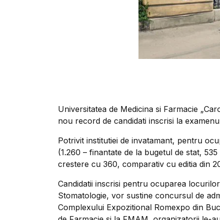
Universitatea de Medicina si Farmacie „Caro
nou record de candidati inscrisi la examenu
Potrivit institutiei de invatamant, pentru o
(1.260 – finantate de la bugetul de stat, 535
crestere cu 360, comparativ cu editia din 2
Candidatii inscrisi pentru ocuparea locurilo
Stomatologie, vor sustine concursul de admi
Complexului Expozitional Romexpo din Bucure
de Farmacie si la FMAM, organizatorii le-au p