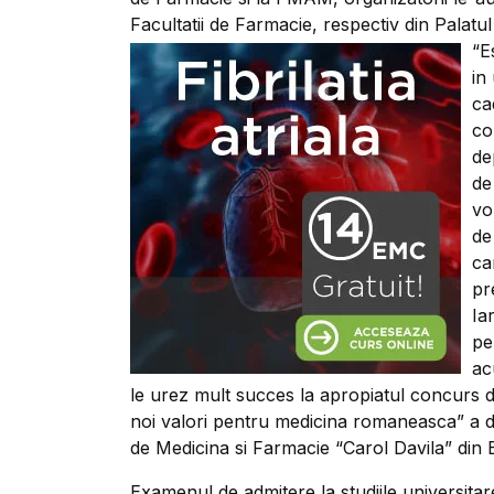
Facultatii de Farmacie, respectiv din Palatul
“E
in
ca
co
de
de
vo
de
ca
pr
Ia
pe
ac
le urez mult succes la apropiatul concurs de
noi valori pentru medicina romaneasca” a dec
de Medicina si Farmacie “Carol Davila” din 
Examenul de admitere la studiile universita