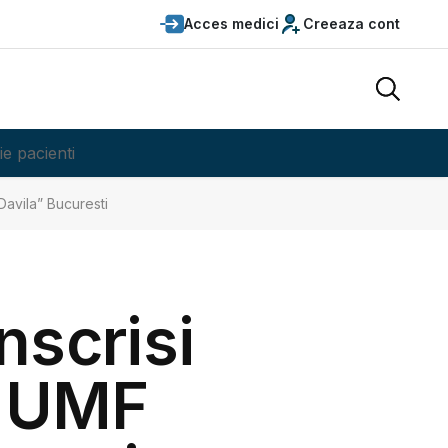
Acces medici
Creeaza cont
ie pacienti
Davila” Bucuresti
nscrisi
a UMF