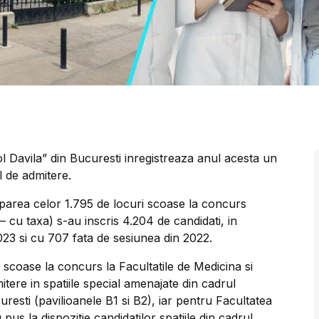
l Davila” din Bucuresti inregistreaza anul acesta un
l de admitere.
cuparea celor 1.795 de locuri scoase la concurs
 – cu taxa) s-au inscris 4.204 de candidati, in
023 si cu 707 fata de sesiunea din 2022.
r scoase la concurs la Facultatile de Medicina si
tere in spatiile special amenajate din cadrul
sti (pavilioanele B1 si B2), iar pentru Facultatea
us la dispozitie candidatilor spatiile din cadrul