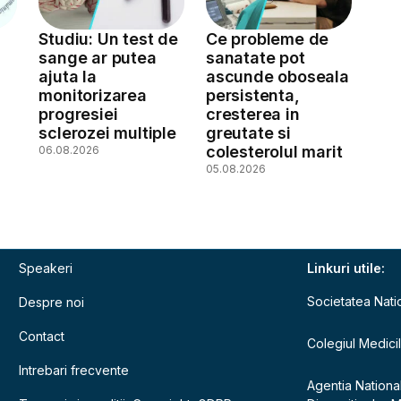
Studiu: Un test de
Ce probleme de
sange ar putea
sanatate pot
ajuta la
ascunde oboseala
monitorizarea
persistenta,
a
progresiei
cresterea in
sclerozei multiple
greutate si
colesterolul marit
06.08.2026
05.08.2026
Speakeri
Linkuri utile:
Societatea Nati
Despre noi
Contact
Colegiul Medici
Intrebari frecvente
Agentia Nationa