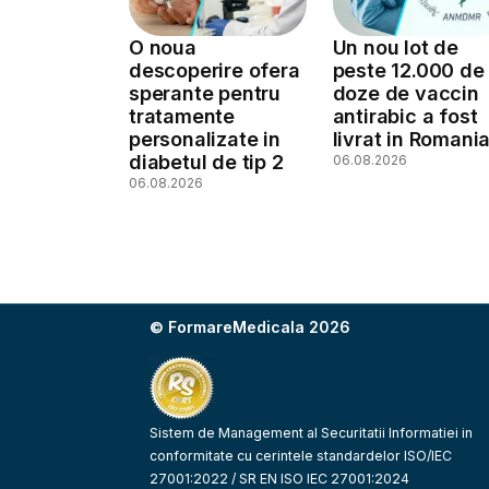
O noua
Un nou lot de
descoperire ofera
peste 12.000 de
sperante pentru
doze de vaccin
tratamente
antirabic a fost
personalizate in
livrat in Romani
diabetul de tip 2
06.08.2026
06.08.2026
© FormareMedicala 2026
Sistem de Management al Securitatii Informatiei in
conformitate cu cerintele standardelor ISO/IEC
27001:2022 / SR EN ISO IEC 27001:2024