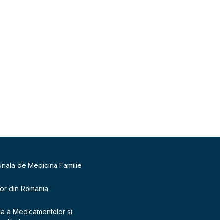
onala de Medicina Familiei
lor din Romania
la a Medicamentelor si