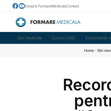
Despre FormareMedicala
Contact
Stiri medicale
Cursuri EMC
Evenimente m
Home
Stiri me
Record
pent