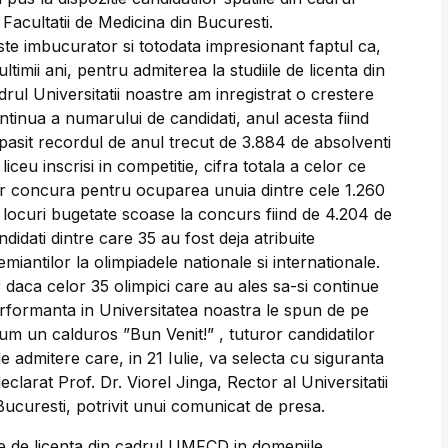
 Facultatii de Medicina din Bucuresti.
ste imbucurator si totodata impresionant faptul ca,
 ultimii ani, pentru admiterea la studiile de licenta din
drul Universitatii noastre am inregistrat o crestere
ntinua a numarului de candidati, anul acesta fiind
pasit recordul de anul trecut de 3.884 de absolventi
 liceu inscrisi in competitie, cifra totala a celor ce
r concura pentru ocuparea unuia dintre cele 1.260
 locuri bugetate scoase la concurs fiind de 4.204 de
ndidati dintre care 35 au fost deja atribuite
emiantilor la olimpiadele nationale si internationale.
r daca celor 35 olimpici care au ales sa-si continue
rformanta in Universitatea noastra le spun de pe
um un calduros ”Bun Venit!” , tuturor candidatilor
 admitere care, in 21 Iulie, va selecta cu siguranta
larat Prof. Dr. Viorel Jinga, Rector al Universitatii
Bucuresti, potrivit unui comunicat de presa.
re de licenta din cadrul UMFCD in domeniile