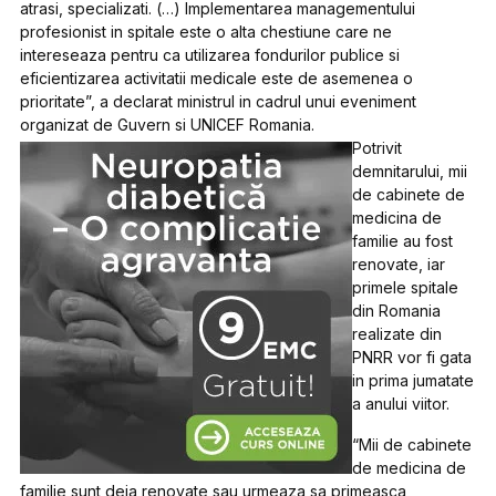
atrasi, specializati. (…) Implementarea managementului
profesionist in spitale este o alta chestiune care ne
intereseaza pentru ca utilizarea fondurilor publice si
eficientizarea activitatii medicale este de asemenea o
prioritate”, a declarat ministrul in cadrul unui eveniment
organizat de Guvern si UNICEF Romania.
Potrivit
demnitarului, mii
de cabinete de
medicina de
familie au fost
renovate, iar
primele spitale
din Romania
realizate din
PNRR vor fi gata
in prima jumatate
a anului viitor.
“Mii de cabinete
de medicina de
familie sunt deja renovate sau urmeaza sa primeasca