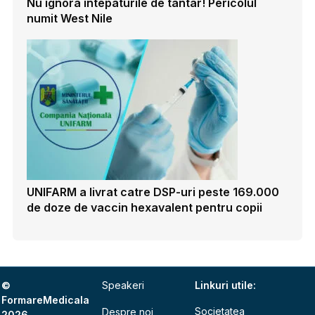
Nu ignora intepaturile de tantar! Pericolul
numit West Nile
UNIFARM a livrat catre DSP-uri peste 169.000
de doze de vaccin hexavalent pentru copii
©
Speakeri
Linkuri utile:
FormareMedicala
Societatea
Despre noi
2026