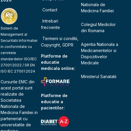
Nationala de
Contact
Medicina Familiei
Intrebari
Colegiul Medicilor
frecvente
Sistem de
din Romania
Management al
Termeni si conditii,
Securitatii Informatiei
Agentia Nationala a
Copyright, GDPR
in conformitate cu
Medicamentelor si
cerintele
Platforme de
Dispozitivelor
standardelor ISO/IEC
educatie
Medicale
27001:2022 / SR EN
medicala online:
ISO IEC 27001:2024
Ministerul Sanatatii
Cursurile EMC din
acest portal sunt
realizate de
Platforme de
Societatea
educatie a
Nationala de
pacientilor:
Medicina Familiei
in
parteneriat cu
universitatile de
medicina: