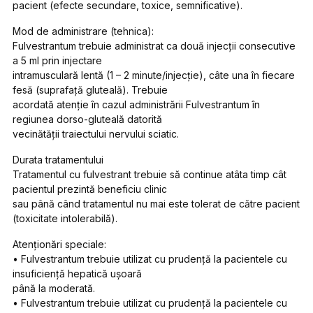
pacient (efecte secundare, toxice, semnificative).
Mod de administrare (tehnica):
Fulvestrantum trebuie administrat ca două injecţii consecutive
a 5 ml prin injectare
intramusculară lentă (1 – 2 minute/injecţie), câte una în fiecare
fesă (suprafaţă gluteală). Trebuie
acordată atenţie în cazul administrării Fulvestrantum în
regiunea dorso-gluteală datorită
vecinătăţii traiectului nervului sciatic.
Durata tratamentului
Tratamentul cu fulvestrant trebuie să continue atâta timp cât
pacientul prezintă beneficiu clinic
sau până când tratamentul nu mai este tolerat de către pacient
(toxicitate intolerabilă).
Atenţionări speciale:
• Fulvestrantum trebuie utilizat cu prudenţă la pacientele cu
insuficienţă hepatică uşoară
până la moderată.
• Fulvestrantum trebuie utilizat cu prudenţă la pacientele cu