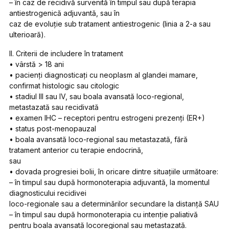
– în caz de recidivă survenită în timpul sau după terapia
antiestrogenică adjuvantă, sau în
caz de evoluţie sub tratament antiestrogenic (linia a 2-a sau
ulterioară).
II. Criterii de includere în tratament
• vârstă > 18 ani
• pacienţi diagnosticaţi cu neoplasm al glandei mamare,
confirmat histologic sau citologic
• stadiul III sau IV, sau boala avansată loco-regional,
metastazată sau recidivată
• examen IHC – receptori pentru estrogeni prezenţi (ER+)
• status post-menopauzal
• boala avansată loco-regional sau metastazată, fără
tratament anterior cu terapie endocrină,
sau
• dovada progresiei bolii, în oricare dintre situaţiile următoare:
– în timpul sau după hormonoterapia adjuvantă, la momentul
diagnosticului recidivei
loco-regionale sau a determinărilor secundare la distanţă SAU
– în timpul sau după hormonoterapia cu intenţie paliativă
pentru boala avansată locoregional sau metastazată.