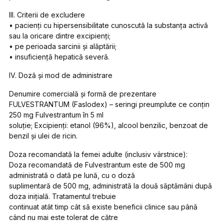
III. Criterii de excludere
• pacienţi cu hipersensibilitate cunoscută la substanţa activă
sau la oricare dintre excipienţi;
• pe perioada sarcinii şi alăptării;
• insuficienţă hepatică severă.
IV. Doză şi mod de administrare
Denumire comercială şi formă de prezentare
FULVESTRANTUM (Faslodex) – seringi preumplute ce conţin
250 mg Fulvestrantum în 5 ml
soluţie; Excipienţi: etanol (96%), alcool benzilic, benzoat de
benzil şi ulei de ricin.
Doza recomandată la femei adulte (inclusiv vârstnice):
Doza recomandată de Fulvestrantum este de 500 mg
administrată o dată pe lună, cu o doză
suplimentară de 500 mg, administrată la două săptămâni după
doza iniţială. Tratamentul trebuie
continuat atât timp cât să existe beneficii clinice sau până
când nu mai este tolerat de către