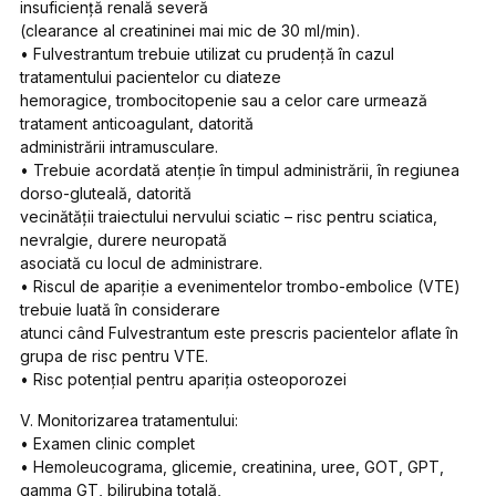
insuficienţă renală severă
(clearance al creatininei mai mic de 30 ml/min).
• Fulvestrantum trebuie utilizat cu prudenţă în cazul
tratamentului pacientelor cu diateze
hemoragice, trombocitopenie sau a celor care urmează
tratament anticoagulant, datorită
administrării intramusculare.
• Trebuie acordată atenţie în timpul administrării, în regiunea
dorso-gluteală, datorită
vecinătăţii traiectului nervului sciatic – risc pentru sciatica,
nevralgie, durere neuropată
asociată cu locul de administrare.
• Riscul de apariţie a evenimentelor trombo-embolice (VTE)
trebuie luată în considerare
atunci când Fulvestrantum este prescris pacientelor aflate în
grupa de risc pentru VTE.
• Risc potenţial pentru apariţia osteoporozei
V. Monitorizarea tratamentului:
• Examen clinic complet
• Hemoleucograma, glicemie, creatinina, uree, GOT, GPT,
gamma GT, bilirubina totală,