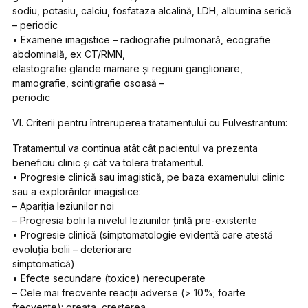
sodiu, potasiu, calciu, fosfataza alcalină, LDH, albumina serică
– periodic
• Examene imagistice – radiografie pulmonară, ecografie
abdominală, ex CT/RMN,
elastografie glande mamare şi regiuni ganglionare,
mamografie, scintigrafie osoasă –
periodic
VI. Criterii pentru întreruperea tratamentului cu Fulvestrantum:
Tratamentul va continua atât cât pacientul va prezenta
beneficiu clinic şi cât va tolera tratamentul.
• Progresie clinică sau imagistică, pe baza examenului clinic
sau a explorărilor imagistice:
– Apariţia leziunilor noi
– Progresia bolii la nivelul leziunilor ţintă pre-existente
• Progresie clinică (simptomatologie evidentă care atestă
evoluţia bolii – deteriorare
simptomatică)
• Efecte secundare (toxice) nerecuperate
– Cele mai frecvente reacţii adverse (> 10%; foarte
frecvente): greaţa, creşterea