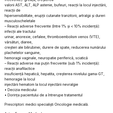
valorii AST, ALT, ALP astenie, bufeuri, reacţii la locul injectării,
reacţii de
hipersensibilitate, erupţii cutanate tranzitorii, artralgii şi dureri
musculoscheletale
– Reacţii adverse frecvente (între 1% şi < 10% incidenţă):
infecţii ale tractului
urinar, anorexie, cefalee, thromboembolism venos (VTE),
vărsături, diaree,
creşteri ale bilirubinei, durere de spate, reducerea numărului
plachetelor sanguine,
hemoragii vaginale, neuropatie periferică, sciatică
– Reacţii adverse mai puţin frecvente (sub 1% incidenţă):
reacţii anafilactice
insuficienţă hepatică, hepatita, creşterea nivelului gama-GT,
hemoragie la locul
injectării hematom la locul injectării nevralgie
• Decizia medicului
• Dorinţa pacientului de a întrerupe tratamentul
Prescriptori: medici specialişti Oncologie medicală.