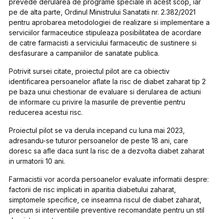
prevede derularea de programe speciale in acest scop, iar
pe de alta parte, Ordinul Ministrului Sanatatii nr. 2.382/2021
pentru aprobarea metodologiei de realizare si implementare a
serviciilor farmaceutice stipuleaza posibilitatea de acordare
de catre farmacisti a serviciului farmaceutic de sustinere si
desfasurare a campaniilor de sanatate publica.
Potrivit sursei citate, proiectul pilot are ca obiectiv
identificarea persoanelor aflate la risc de diabet zaharat tip 2
pe baza unui chestionar de evaluare si derularea de actiuni
de informare cu privire la masurile de preventie pentru
reducerea acestui risc.
Proiectul pilot se va derula incepand cu luna mai 2023,
adresandu-se tuturor persoanelor de peste 18 ani, care
doresc sa afle daca sunt la risc de a dezvolta diabet zaharat
in urmatorii 10 ani.
Farmacistii vor acorda persoanelor evaluate informatii despre:
factorii de risc implicati in aparitia diabetului zaharat,
simptomele specifice, ce inseamna riscul de diabet zaharat,
precum si interventiile preventive recomandate pentru un stil