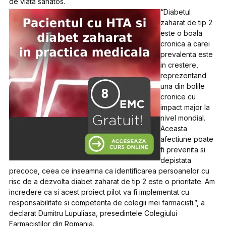
de viata sanatos.
“Diabetul
zaharat de tip 2
este o boala
cronica a carei
prevalenta este
in crestere,
reprezentand
una din bolile
cronice cu
impact major la
nivel mondial.
Aceasta
afectiune poate
fi prevenita si
depistata
precoce, ceea ce inseamna ca identificarea persoanelor cu
risc de a dezvolta diabet zaharat de tip 2 este o prioritate. Am
incredere ca si acest proiect pilot va fi implementat cu
responsabilitate si competenta de colegii mei farmacisti.”, a
declarat Dumitru Lupuliasa, presedintele Colegiului
Farmacistilor din Romania.