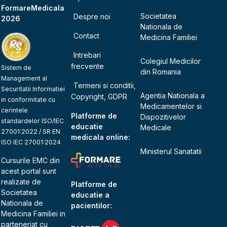
FormareMedicala
Societatea
Despre noi
2026
Nationala de
Contact
Medicina Familiei
Intrebari
Colegiul Medicilor
frecvente
Sistem de
din Romania
Management al
Termeni si conditii,
Securitatii Informatiei
Agentia Nationala a
Copyright, GDPR
in conformitate cu
Medicamentelor si
cerintele
Platforme de
Dispozitivelor
standardelor ISO/IEC
educatie
Medicale
27001:2022 / SR EN
medicala online:
ISO IEC 27001:2024
Ministerul Sanatatii
Cursurile EMC din
acest portal sunt
realizate de
Platforme de
Societatea
educatie a
Nationala de
pacientilor:
Medicina Familiei
in
parteneriat cu