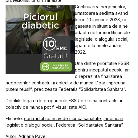
profesionistilor din sanatate.
Continuarea negocierilor,
urmatoarea sedinta avand
loc in 10 ianuarie 2023, ne
gaseste in situatia de a ne
adapta noilor modificari ale
legislatiei dialogului social,
aparute la finele anului
2022.
Una dintre prioritatile FSSR
pentru inceputul acestui an
o reprezinta finalizarea
negocierilor contractului colectiv de munca. Doar impreuna
putem reusi!”, precizeaza Federatia “Solidaritatea Sanitara”.
Detaliile legate de propunerile FSSR pe tema contractului
colectiv de munca pot fi vizualizate
AICI
.
Etichete:
contractul colectiv de munca sanatate
,
modificari
legislatie dialogul social
,
Federatia “Solidaritatea Sanitara”
Autor: Adriana Pavel