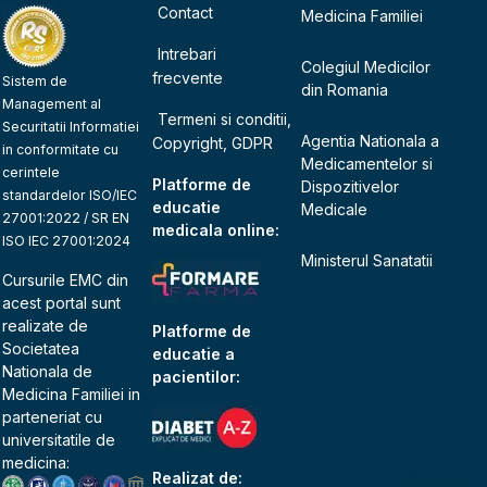
Contact
Medicina Familiei
Intrebari
Colegiul Medicilor
frecvente
Sistem de
din Romania
Management al
Termeni si conditii,
Securitatii Informatiei
Agentia Nationala a
Copyright, GDPR
in conformitate cu
Medicamentelor si
cerintele
Platforme de
Dispozitivelor
standardelor ISO/IEC
educatie
Medicale
27001:2022 / SR EN
medicala online:
ISO IEC 27001:2024
Ministerul Sanatatii
Cursurile EMC din
acest portal sunt
realizate de
Platforme de
Societatea
educatie a
Nationala de
pacientilor:
Medicina Familiei
in
parteneriat cu
universitatile de
medicina:
Realizat de: