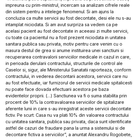
impreuna cu prim-ministrul, incercam sa analizam cifrele reale
din sistem pentru a intelege fenomenul. Si am ajuns la
concluzia ca multe servicii au fost decontate, desi ele nu s-au
intamplat niciodata. Si am avut surpriza sa vedem ca pe
acelasi pacient au fost decontate in aceeasi zi multe servicii,
cu toate ca pacientul nu a fost prezent niciodata in unitatea
sanitara publica sau privata, motiv pentru care venim cu o
masura destul de grea si anume instituirea unei sanctiuni si
recuperarea contravalorii serviciilor medicale in cazul in care,
in perioada derularii contractului, structurile de control ale
Caselor si, sigur, ale Ministerului Sanatatii raporteaza, conform
contractului, in vederea decontarii acestora, servicii care nu
au fost efectuate, iar furnizorul de servicii medicale spitalicesti
nu poate face dovada efectuarii acestora pe baza
evidentelor proprii. (…) Sanctiunea va fi o suma stabilita prin
procent de 10% la contravaloarea serviciilor de spitalizare
aferente lunii in care s-au inregistrat aceste servicii decontate
fictiv. Pe scurt: Casa nu va plati 10% din valoarea contractului
cu unitatea sanitara, publica sau privata, daca sunt identificate
astfel de cazuri de fraudare pana la urma a sistemului si de
decontare fictiva a serviciilor”, a anuntat Alexandru Rogobete,