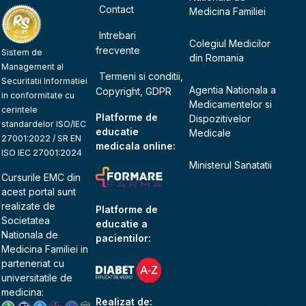
Contact
Medicina Familiei
Intrebari
Colegiul Medicilor
frecvente
Sistem de
din Romania
Management al
Termeni si conditii,
Securitatii Informatiei
Agentia Nationala a
Copyright, GDPR
in conformitate cu
Medicamentelor si
cerintele
Platforme de
Dispozitivelor
standardelor ISO/IEC
educatie
Medicale
27001:2022 / SR EN
medicala online:
ISO IEC 27001:2024
Ministerul Sanatatii
Cursurile EMC din
acest portal sunt
realizate de
Platforme de
Societatea
educatie a
Nationala de
pacientilor:
Medicina Familiei
in
parteneriat cu
universitatile de
medicina:
Realizat de: