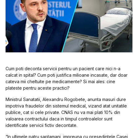
Cum poti deconta servicii pentru un pacient care nici n-a
calcat in spital? Cum poti justifica milioane incasate, dar doar
cateva mii cheltuite pe medicamente? Si mai ales: cine
plateste pentru aceste practici?
Ministrul Sanatatii, Alexandru Rogobete, anunta masuri dure
impotriva fraudelor din sistemul medical, vizand atat unitatile
publice, cat si cele private. CNAS nu va mai plati 10% din
valoarea contractului daca in timpul controalelor sunt
identificate servicii fictiv decontate.
“In ultimele patru saptamani, impreuna cu presedintele Casei,