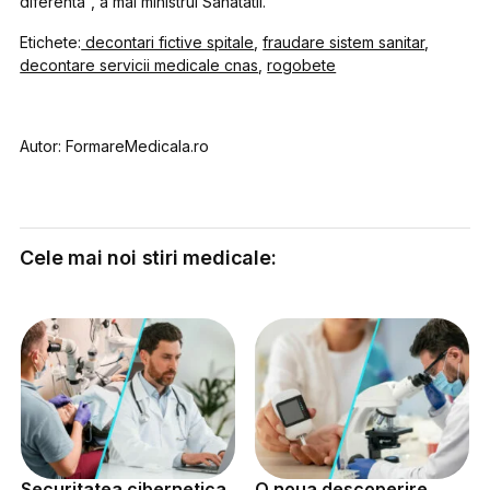
diferenta”, a mai ministrul Sanatatii.
Etichete:
decontari fictive spitale
,
fraudare sistem sanitar
,
decontare servicii medicale cnas
,
rogobete
Autor: FormareMedicala.ro
Cele mai noi stiri medicale:
Securitatea cibernetica
O noua descoperire