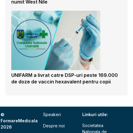
numit West Nile
UNIFARM a livrat catre DSP-uri peste 169.000
de doze de vaccin hexavalent pentru copii
©
Speakeri
Linkuri utile:
FormareMedicala
Societatea
Despre noi
2026
Nationala de