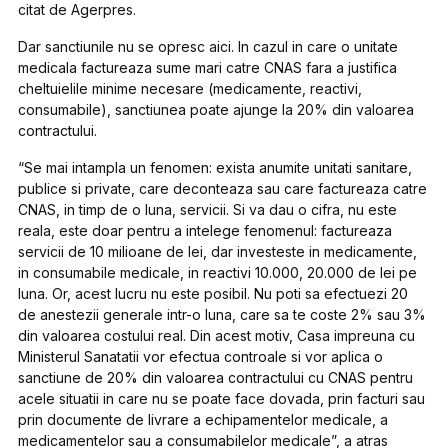
citat de Agerpres.
Dar sanctiunile nu se opresc aici. In cazul in care o unitate
medicala factureaza sume mari catre CNAS fara a justifica
cheltuielile minime necesare (medicamente, reactivi,
consumabile), sanctiunea poate ajunge la 20% din valoarea
contractului.
“Se mai intampla un fenomen: exista anumite unitati sanitare,
publice si private, care deconteaza sau care factureaza catre
CNAS, in timp de o luna, servicii. Si va dau o cifra, nu este
reala, este doar pentru a intelege fenomenul: factureaza
servicii de 10 milioane de lei, dar investeste in medicamente,
in consumabile medicale, in reactivi 10.000, 20.000 de lei pe
luna. Or, acest lucru nu este posibil. Nu poti sa efectuezi 20
de anestezii generale intr-o luna, care sa te coste 2% sau 3%
din valoarea costului real. Din acest motiv, Casa impreuna cu
Ministerul Sanatatii vor efectua controale si vor aplica o
sanctiune de 20% din valoarea contractului cu CNAS pentru
acele situatii in care nu se poate face dovada, prin facturi sau
prin documente de livrare a echipamentelor medicale, a
medicamentelor sau a consumabilelor medicale”, a atras