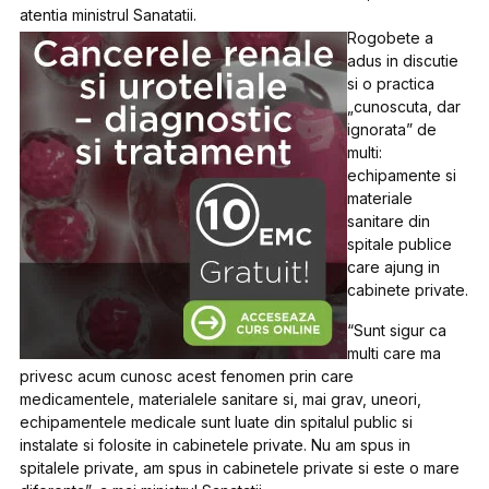
atentia ministrul Sanatatii.
Rogobete a
adus in discutie
si o practica
„cunoscuta, dar
ignorata” de
multi:
echipamente si
materiale
sanitare din
spitale publice
care ajung in
cabinete private.
“Sunt sigur ca
multi care ma
privesc acum cunosc acest fenomen prin care
medicamentele, materialele sanitare si, mai grav, uneori,
echipamentele medicale sunt luate din spitalul public si
instalate si folosite in cabinetele private. Nu am spus in
spitalele private, am spus in cabinetele private si este o mare