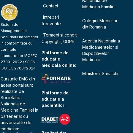
Nationala de
Contact
Medicina Familiei
Intrebari
Colegiul Medicilor
frecvente
Sistem de
din Romania
Management al
Termeni si conditii,
Securitatii Informatiei
Agentia Nationala a
Copyright, GDPR
in conformitate cu
Medicamentelor si
cerintele
Platforme de
Dispozitivelor
standardelor ISO/IEC
educatie
Medicale
27001:2022 / SR EN
medicala online:
ISO IEC 27001:2024
Ministerul Sanatatii
Cursurile EMC din
acest portal sunt
realizate de
Platforme de
Societatea
educatie a
Nationala de
pacientilor:
Medicina Familiei
in
parteneriat cu
universitatile de
medicina:
Realizat de: