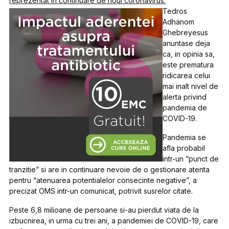
reprezentat in continuare de noul coronavirus.
Tedros
Adhanom
Ghebreyesus
anuntase deja
ca, in opinia sa,
este prematura
ridicarea celui
mai inalt nivel de
alerta privind
pandemia de
COVID-19.
Pandemia se
afla probabil
intr-un “punct de
tranzitie” si are in continuare nevoie de o gestionare atenta
pentru “atenuarea potentialelor consecinte negative”, a
precizat OMS intr-un comunicat, potrivit susrelor citate.
Peste 6,8 milioane de persoane si-au pierdut viata de la
izbucnirea, in urma cu trei ani, a pandemiei de COVID-19, care