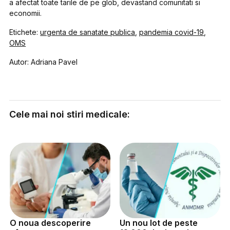
a afectat toate tarile de pe glob, devastand comunitati si
economii.
Etichete:
urgenta de sanatate publica
,
pandemia covid-19
,
OMS
Autor: Adriana Pavel
Cele mai noi stiri medicale:
O noua descoperire
Un nou lot de peste