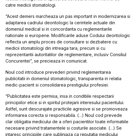
catre medicii stomatologi.
“Acest demers marcheaza un pas important in modernizarea si
adaptarea cadrului deontologic la cerintele actuale din
domeniul medical si in concordanta cu reglementarile
nationale si europene. Modificarile aduse Codului deontologic
reflecta un amplu proces de consultare si dezbatere cu
medicii stomatologi din intreaga tara, precum si cu
reprezentantii autoritatilor de reglementare, inclusiv Consiliul
Concurentei”, se precieaza in comunicat.
Noul cod introduce prevederi privind reglementarea
publicitatii in domeniul stomatologic, transparenta in relatia
medic-pacient si consolidarea prestigiului profesiei.
“Publicitatea este permisa, insa in conditiile respectarii
principiilor etice si in spiritul protejarii interesului pacientului.
Astfel, sunt descurajate practicile agresive si se promoveaza
informarea corecta si responsabila. (…) Noul cod prevede
clar obligatia medicului de a oferi pacientilor toate informatiile
necesare privind tratamentele si costurile asociate. (…) Se
intaresc principiile care subliniaza ca reputatia medicului