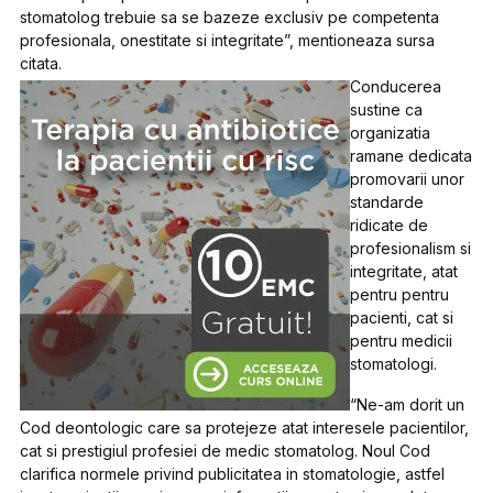
stomatolog trebuie sa se bazeze exclusiv pe competenta
profesionala, onestitate si integritate”, mentioneaza sursa
citata.
Conducerea
sustine ca
organizatia
ramane dedicata
promovarii unor
standarde
ridicate de
profesionalism si
integritate, atat
pentru pentru
pacienti, cat si
pentru medicii
stomatologi.
“Ne-am dorit un
Cod deontologic care sa protejeze atat interesele pacientilor,
cat si prestigiul profesiei de medic stomatolog. Noul Cod
clarifica normele privind publicitatea in stomatologie, astfel