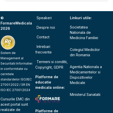
©
Speakeri
Linkuri utile:
FormareMedicala
Societatea
Despre noi
2026
Nationala de
Contact
Medicina Familiei
Intrebari
Colegiul Medicilor
frecvente
Sistem de
din Romania
Management al
Termeni si conditii,
Securitatii Informatiei
Agentia Nationala a
Copyright, GDPR
in conformitate cu
Medicamentelor si
cerintele
Platforme de
Dispozitivelor
standardelor ISO/IEC
educatie
Medicale
27001:2022 / SR EN
medicala online:
ISO IEC 27001:2024
Ministerul Sanatatii
Cursurile EMC din
acest portal sunt
realizate de
Platforme de