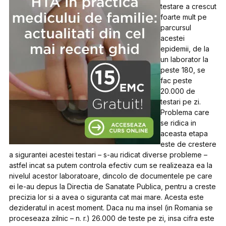
testare a crescut
foarte mult pe
parcursul
acestei
epidemii, de la
un laborator la
peste 180, se
fac peste
20.000 de
testari pe zi.
Problema care
se ridica in
aceasta etapa
este de crestere
a sigurantei acestei testari – s-au ridicat diverse probleme –
astfel incat sa putem controla efectiv cum se realizeaza ea la
nivelul acestor laboratoare, dincolo de documentele pe care
ei le-au depus la Directia de Sanatate Publica, pentru a creste
precizia lor si a avea o siguranta cat mai mare. Acesta este
dezideratul in acest moment. Daca nu ma insel (in Romania se
proceseaza zilnic – n. r.) 26.000 de teste pe zi, insa cifra este