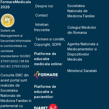
FormareMedicala
Societatea
Despre noi
2026
Nationala de
Contact
Medicina Familiei
Intrebari
Colegiul Medicilor
frecvente
Sistem de
din Romania
Management al
Termeni si conditii,
Securitatii Informatiei
Agentia Nationala a
Copyright, GDPR
in conformitate cu
Medicamentelor si
cerintele
Platforme de
Dispozitivelor
standardelor ISO/IEC
educatie
Medicale
27001:2022 / SR EN
medicala online:
ISO IEC 27001:2024
Ministerul Sanatatii
Cursurile EMC din
acest portal sunt
realizate de
Platforme de
Societatea
educatie a
Nationala de
pacientilor:
Medicina Familiei
in
parteneriat cu