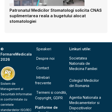
Patronatul Medicilor Stomatologi solicita CNAS
suplimentarea reala a bugetului alocat
stomatologiei
©
Speakeri
Linkuri utile:
FormareMedicala
Societatea
Despre noi
2026
Nationala de
Contact
Medicina Familiei
Intrebari
Colegiul Medicilor
frecvente
Sistem de
din Romania
Management al
Termeni si conditii,
Securitatii Informatiei
Agentia Nationala a
Copyright, GDPR
in conformitate cu
Medicamentelor si
cerintele
Platforme de
Dispozitivelor
standardelor ISO/IEC