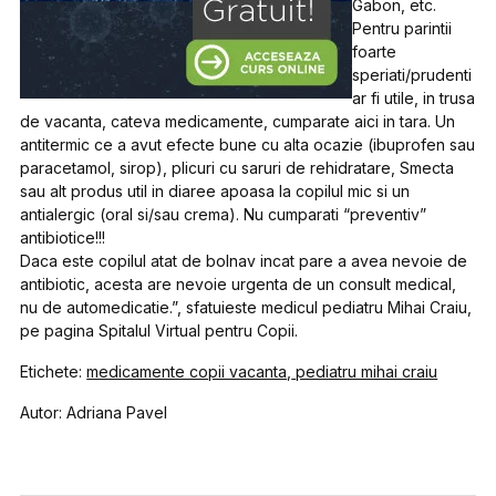
Gabon, etc.
Pentru parintii
foarte
speriati/prudenti
ar fi utile, in trusa
de vacanta, cateva medicamente, cumparate aici in tara. Un
antitermic ce a avut efecte bune cu alta ocazie (ibuprofen sau
paracetamol, sirop), plicuri cu saruri de rehidratare, Smecta
sau alt produs util in diaree apoasa la copilul mic si un
antialergic (oral si/sau crema). Nu cumparati “preventiv”
antibiotice!!!
Daca este copilul atat de bolnav incat pare a avea nevoie de
antibiotic, acesta are nevoie urgenta de un consult medical,
nu de automedicatie.”, sfatuieste medicul pediatru Mihai Craiu,
pe pagina Spitalul Virtual pentru Copii.
Etichete:
medicamente copii vacanta
,
pediatru mihai craiu
Autor: Adriana Pavel