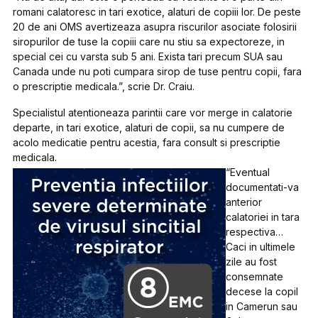
romani calatoresc in tari exotice, alaturi de copiii lor. De peste
20 de ani OMS avertizeaza asupra riscurilor asociate folosirii
siropurilor de tuse la copiii care nu stiu sa expectoreze, in
special cei cu varsta sub 5 ani. Exista tari precum SUA sau
Canada unde nu poti cumpara sirop de tuse pentru copii, fara
o prescriptie medicala.”, scrie Dr. Craiu.
Specialistul atentioneaza parintii care vor merge in calatorie
departe, in tari exotice, alaturi de copii, sa nu cumpere de
acolo medicatie pentru acestia, fara consult si prescriptie
medicala.
“Eventual
documentati-va
anterior
calatoriei in tara
respectiva…
Caci in ultimele
zile au fost
consemnate
decese la copil
in Camerun sau