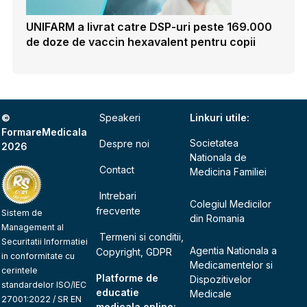
UNIFARM a livrat catre DSP-uri peste 169.000
de doze de vaccin hexavalent pentru copii
©
Speakeri
Linkuri utile:
FormareMedicala
Societatea
Despre noi
2026
Nationala de
Contact
Medicina Familiei
Intrebari
Colegiul Medicilor
frecvente
Sistem de
din Romania
Management al
Termeni si conditii,
Securitatii Informatiei
Agentia Nationala a
Copyright, GDPR
in conformitate cu
Medicamentelor si
cerintele
Platforme de
Dispozitivelor
standardelor ISO/IEC
educatie
Medicale
27001:2022 / SR EN
medicala online: