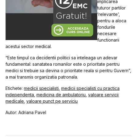
implicarea
tuturor partilor
‘relevante’,
pentru a aloca
fondurile
necesare
functionarii
acestui sector medical.
“Este timpul ca decidentii politici sa inteleaga un adevar
fundamental: sanatatea romanilor este o prioritate pentru
medici si trebuie sa devina o prioritate reala si pentru Guvern”,
a mai transmis organizatia patronala.
Etichete:
medicii specialisti
,
medicii specialisti cu practica
independenta
,
medicina de ambulatoriu
,
valoare servicii
medicale
,
valoare punct pe serviciu
Autor: Adriana Pavel