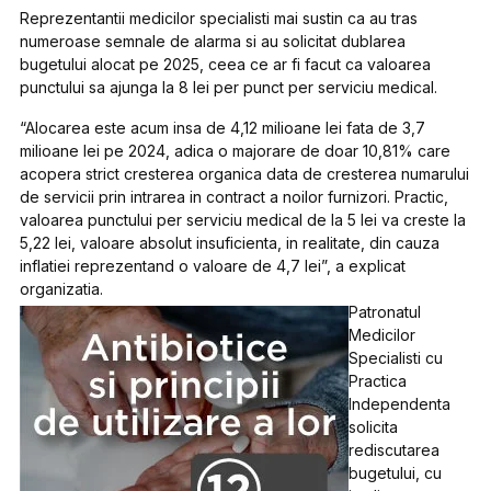
Reprezentantii medicilor specialisti mai sustin ca au tras
numeroase semnale de alarma si au solicitat dublarea
bugetului alocat pe 2025, ceea ce ar fi facut ca valoarea
punctului sa ajunga la 8 lei per punct per serviciu medical.
“Alocarea este acum insa de 4,12 milioane lei fata de 3,7
milioane lei pe 2024, adica o majorare de doar 10,81% care
acopera strict cresterea organica data de cresterea numarului
de servicii prin intrarea in contract a noilor furnizori. Practic,
valoarea punctului per serviciu medical de la 5 lei va creste la
5,22 lei, valoare absolut insuficienta, in realitate, din cauza
inflatiei reprezentand o valoare de 4,7 lei”, a explicat
organizatia.
Patronatul
Medicilor
Specialisti cu
Practica
Independenta
solicita
rediscutarea
bugetului, cu