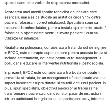
special cand este vorba de respectarea medicatiei.
Acordarea unei atentii sporite tehnicilor de inhalare este
esentiala, mai ales ca studiile au aratat ca circa 94% dintre
pacienti folosesc incorect inhalatorul. Specialistii spun ca
raspunsul bronhodilatator, parte a testului spirometric, poate fi
folosit ca o oportunitate pentru a invata pacientul cum sa
utilizeze un inhalator.
Reabilitarea pulmonara, considerata a fi standardul de ingrijire
in BPOC, este o terapie cuprinzatoare pentru aceasta boala si
include antrenament, educatie pentru auto-management-ul
bolii, dar si educare si interventie nutritionala si psihosociala.
In prezent, BPOC este considerata a fi o boala ce poate fi
prevenita si tratata, iar un management eficient poate avea un
impact important asupra duratei si calitatii vietii unui pacient. In
plus, spun specialistii, obiectivul medicilor ar trebui sa fie
transformarea pacientului din detinator pasiv de instructiuni
intr-un participant la ingrijirea sa, un participant activ, informat.