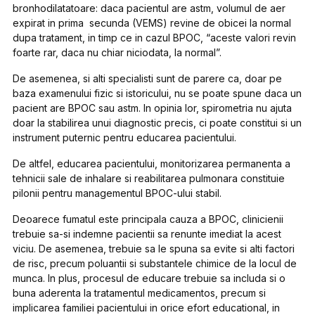
bronhodilatatoare: daca pacientul are astm, volumul de aer
expirat in prima secunda (VEMS) revine de obicei la normal
dupa tratament, in timp ce in cazul BPOC, “aceste valori revin
foarte rar, daca nu chiar niciodata, la normal”.
De asemenea, si alti specialisti sunt de parere ca, doar pe
baza examenului fizic si istoricului, nu se poate spune daca un
pacient are BPOC sau astm. In opinia lor, spirometria nu ajuta
doar la stabilirea unui diagnostic precis, ci poate constitui si un
instrument puternic pentru educarea pacientului.
De altfel, educarea pacientului, monitorizarea permanenta a
tehnicii sale de inhalare si reabilitarea pulmonara constituie
pilonii pentru managementul BPOC-ului stabil.
Deoarece fumatul este principala cauza a BPOC, clinicienii
trebuie sa-si indemne pacientii sa renunte imediat la acest
viciu. De asemenea, trebuie sa le spuna sa evite si alti factori
de risc, precum poluantii si substantele chimice de la locul de
munca. In plus, procesul de educare trebuie sa includa si o
buna aderenta la tratamentul medicamentos, precum si
implicarea familiei pacientului in orice efort educational, in