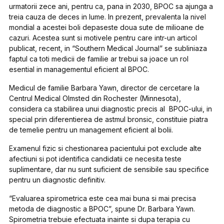
urmatorii zece ani, pentru ca, pana in 2030, BPOC sa ajunga a
treia cauza de deces in lume. In prezent, prevalenta la nivel
mondial a acestei boli depaseste doua sute de milioane de
cazuri. Acestea sunt si motivele pentru care intr-un articol
publicat, recent, in “Southern Medical Journal” se subliniaza
faptul ca toti medicii de familie ar trebui sa joace un rol
esential in managementul eficient al BPOC.
Medicul de familie Barbara Yawn, director de cercetare la
Centrul Medical Olmsted din Rochester (Minnesota),
considera ca stabilirea unui diagnostic precis al BPOC-ului, in
special prin diferentierea de astmul bronsic, constituie piatra
de temelie pentru un management eficient al bolii.
Examenul fizic si chestionarea pacientului pot exclude alte
afectiuni si pot identifica candidatii ce necesita teste
suplimentare, dar nu sunt suficient de sensibile sau specifice
pentru un diagnostic definitiv.
“Evaluarea spirometrica este cea mai buna si mai precisa
metoda de diagnostic a BPOC”, spune Dr. Barbara Yawn.
Spirometria trebuie efectuata inainte si dupa terapia cu