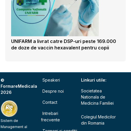
UNIFARM a livrat catre DSP-uri peste 169.000
de doze de vaccin hexavalent pentru copii
©
Speakeri
Linkuri utile:
FormareMedicala
Societatea
Despre noi
2026
Nationala de
Contact
Medicina Familiei
Intrebari
Colegiul Medicilor
frecvente
Sistem de
din Romania
Management al
Termeni si conditii,