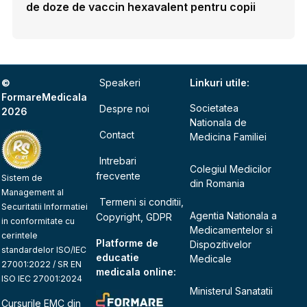
de doze de vaccin hexavalent pentru copii
©
Speakeri
Linkuri utile:
FormareMedicala
Societatea
Despre noi
2026
Nationala de
Contact
Medicina Familiei
Intrebari
Colegiul Medicilor
frecvente
Sistem de
din Romania
Management al
Termeni si conditii,
Securitatii Informatiei
Agentia Nationala a
Copyright, GDPR
in conformitate cu
Medicamentelor si
cerintele
Platforme de
Dispozitivelor
standardelor ISO/IEC
educatie
Medicale
27001:2022 / SR EN
medicala online:
ISO IEC 27001:2024
Ministerul Sanatatii
Cursurile EMC din