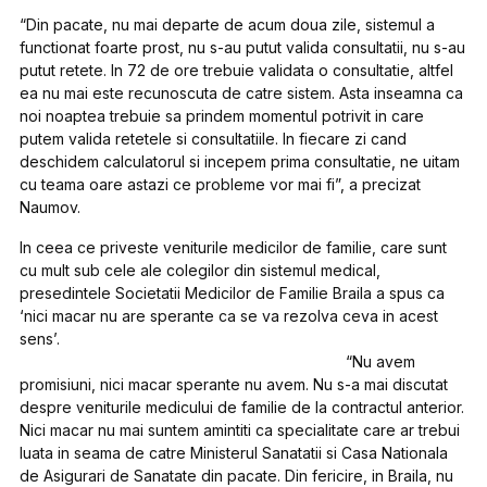
“Din pacate, nu mai departe de acum doua zile, sistemul a
functionat foarte prost, nu s-au putut valida consultatii, nu s-au
putut retete. In 72 de ore trebuie validata o consultatie, altfel
ea nu mai este recunoscuta de catre sistem. Asta inseamna ca
noi noaptea trebuie sa prindem momentul potrivit in care
putem valida retetele si consultatiile. In fiecare zi cand
deschidem calculatorul si incepem prima consultatie, ne uitam
cu teama oare astazi ce probleme vor mai fi”, a precizat
Naumov.
In ceea ce priveste veniturile medicilor de familie, care sunt
cu mult sub cele ale colegilor din sistemul medical,
presedintele Societatii Medicilor de Familie Braila a spus ca
‘nici macar nu are sperante ca se va rezolva ceva in acest
sens’.
“Nu avem
promisiuni, nici macar sperante nu avem. Nu s-a mai discutat
despre veniturile medicului de familie de la contractul anterior.
Nici macar nu mai suntem amintiti ca specialitate care ar trebui
luata in seama de catre Ministerul Sanatatii si Casa Nationala
de Asigurari de Sanatate din pacate. Din fericire, in Braila, nu