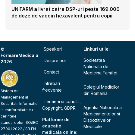
UNIFARM a livrat catre DSP-uri peste 169.000
de doze de vaccin hexavalent pentru copii
©
Speakeri
Linkuri utile:
FormareMedicala
Societatea
Despre noi
2026
Nationala de
Contact
Medicina Familiei
Intrebari
Colegiul Medicilor
frecvente
Sistem de
din Romania
Management al
Termeni si conditii,
Securitatii Informatiei
Agentia Nationala a
Copyright, GDPR
in conformitate cu
Medicamentelor si
cerintele
Platforme de
Dispozitivelor
standardelor ISO/IEC
educatie
Medicale
27001:2022 / SR EN
medicala online: