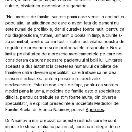
nutritie, obstetrica-ginecologie si geriatrie.
“Noi, medicii de familie, suntem primii care venim in contact cu
populatia, iar atitudinea pe care o avem fata de oameni nu
este numai de profilaxie, dar si curativa foarte mult, pentru ca
noi diagnosticam, tratam, urmarim o boala. In timp, lucrurile s-
au schimbat, pentru ca am fost limitati in activitatea noastra de
regulile de prescriere si de protocoalele terapeutice. Ni s-a
limitat posibilitatea de a prescrie medicamentele pe care noi
consideram ca sunt necesare pacientului si bolii lui. Limitarea
aceasta a dus automat la cresterea numarului de bilete de
trimitere catre diverse specialitati, care trebuie sa ne dea
scrisori medicale sa putem prescrie respectivele
medicamente. Este un non sens de fapt, pentru ca suntem
medici pana la urma, medicina de familie este o specialitate
dificila, pentru ca trebuie sa stim foarte multe, din diverse
specialitati”, a explicat presedintele Societatii Medicilor de
Familie Braila, dr. Viorica Naumov, potrivit
Agerpres
.
Dr. Naumov a mai precizat ca aceste restrictii care le sunt
impuse le strica relatia cu pacientul, care nu intelege de ce