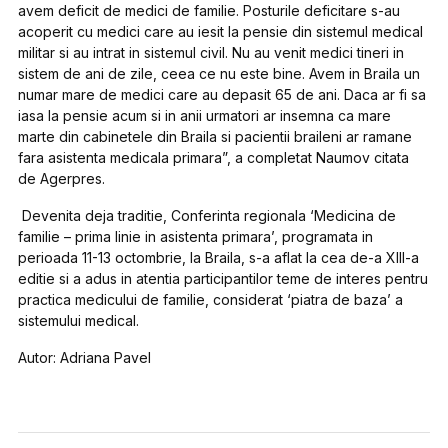
avem deficit de medici de familie. Posturile deficitare s-au
acoperit cu medici care au iesit la pensie din sistemul medical
militar si au intrat in sistemul civil. Nu au venit medici tineri in
sistem de ani de zile, ceea ce nu este bine. Avem in Braila un
numar mare de medici care au depasit 65 de ani. Daca ar fi sa
iasa la pensie acum si in anii urmatori ar insemna ca mare
marte din cabinetele din Braila si pacientii braileni ar ramane
fara asistenta medicala primara”, a completat Naumov citata
de Agerpres.
Devenita deja traditie, Conferinta regionala ‘Medicina de
familie – prima linie in asistenta primara’, programata in
perioada 11-13 octombrie, la Braila, s-a aflat la cea de-a XIII-a
editie si a adus in atentia participantilor teme de interes pentru
practica medicului de familie, considerat ‘piatra de baza’ a
sistemului medical.
Autor: Adriana Pavel