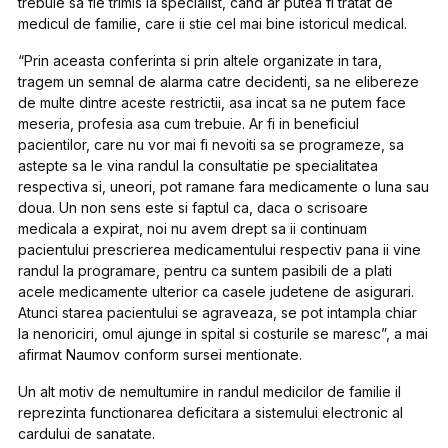
trebuie sa fie trimis la specialist, cand ar putea fi tratat de
medicul de familie, care ii stie cel mai bine istoricul medical.
“Prin aceasta conferinta si prin altele organizate in tara,
tragem un semnal de alarma catre decidenti, sa ne elibereze
de multe dintre aceste restrictii, asa incat sa ne putem face
meseria, profesia asa cum trebuie. Ar fi in beneficiul
pacientilor, care nu vor mai fi nevoiti sa se programeze, sa
astepte sa le vina randul la consultatie pe specialitatea
respectiva si, uneori, pot ramane fara medicamente o luna sau
doua. Un non sens este si faptul ca, daca o scrisoare
medicala a expirat, noi nu avem drept sa ii continuam
pacientului prescrierea medicamentului respectiv pana ii vine
randul la programare, pentru ca suntem pasibili de a plati
acele medicamente ulterior ca casele judetene de asigurari.
Atunci starea pacientului se agraveaza, se pot intampla chiar
la nenoriciri, omul ajunge in spital si costurile se maresc”, a mai
afirmat Naumov conform sursei mentionate.
Un alt motiv de nemultumire in randul medicilor de familie il
reprezinta functionarea deficitara a sistemului electronic al
cardului de sanatate.