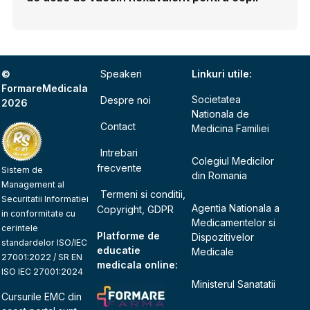
©
Speakeri
Linkuri utile:
FormareMedicala
Societatea
Despre noi
2026
Nationala de
Contact
Medicina Familiei
Intrebari
Colegiul Medicilor
frecvente
Sistem de
din Romania
Management al
Termeni si conditii,
Securitatii Informatiei
Agentia Nationala a
Copyright, GDPR
in conformitate cu
Medicamentelor si
cerintele
Platforme de
Dispozitivelor
standardelor ISO/IEC
educatie
Medicale
27001:2022 / SR EN
medicala online:
ISO IEC 27001:2024
Ministerul Sanatatii
Cursurile EMC din