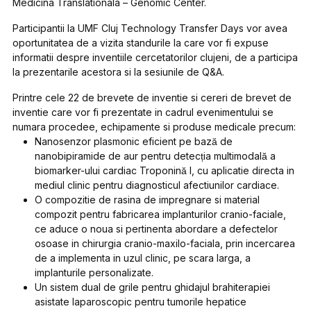
Medicina Translationala – Genomic Center.
Participantii la UMF Cluj Technology Transfer Days vor avea
oportunitatea de a vizita standurile la care vor fi expuse
informatii despre inventiile cercetatorilor clujeni, de a participa
la prezentarile acestora si la sesiunile de Q&A.
Printre cele 22 de brevete de inventie si cereri de brevet de
inventie care vor fi prezentate in cadrul evenimentului se
numara procedee, echipamente si produse medicale precum:
Nanosenzor plasmonic eficient pe bază de
nanobipiramide de aur pentru detecția multimodală a
biomarker-ului cardiac Troponină I, cu aplicatie directa in
mediul clinic pentru diagnosticul afectiunilor cardiace.
O compozitie de rasina de impregnare si material
compozit pentru fabricarea implanturilor cranio-faciale,
ce aduce o noua si pertinenta abordare a defectelor
osoase in chirurgia cranio-maxilo-faciala, prin incercarea
de a implementa in uzul clinic, pe scara larga, a
implanturile personalizate.
Un sistem dual de grile pentru ghidajul brahiterapiei
asistate laparoscopic pentru tumorile hepatice