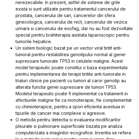
nerezecabile. In prezent, astfel de sisteme de grile
exista si sunt utilizate pentru tratamentul cancerului de
prostata, cancerului de san, cancerelor din sfera
ginecologica, cancerului de rect, cancerului de vezica
urinara si cancerului de esofag, dar nu au fost dezvoltate
special pentru brahiterapia asistata laparoscopic pentru
tumorile hepatice.
Un sistem biologic bazat pe un vector viral tintit anti-
tumoral pentru restabilirea genotipului normal al genei
supresoare tumorale TP53 in celulele maligne. Acest
model terapeutic poate constitui o baza experimentala
pentru implementarea de terapii tintite anti-tumorale in
trialuri clinice pe pacienti cu tumori al caror genotip au
alterata functia genei supresoare de tumori TP53.
Modelul terapeutic poate fi implementat ca tratament in
afectiunile maligne fie ca monoterapie, fie complementat
cu chimioterapice, pentru a spori eficienta acestuia in
tipurile de cancer mai complexe si agresive.
O metoda pentru detectia si evaluarea modificarilor
pleurale si pulmonare superficiale bazata pe analiza
computerizata a imaginilor ecografice. Inventia se refera