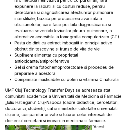
la o metoda neinvaziva pentru corpul uman, fara
expunere la radiatii si cu costuri reduse, pentru
detectarea si diagnosticarea afectiunilor pulmonare
interstitiale, bazata pe procesarea avansata a
ultrasunetelor, care face posibila diagnosticarea si
evaluarea severitatii leziunilor pleuro-pulmonare, o
alternativa accesibila la tomografia computerizata (CT).
Pasta de dinti cu extract imbogatit in principii active
obtinut din tescovine si frunze de vita de vie
Supliment alimentar cu proprietati
antioxidante/antiproliferative
Gel si crema fotochemoprotectoare si procedeu de
preparare a acestora
Comprimate masticabile cu polen si vitamina C naturala
UMF Cluj Technology Transfer Days se adreseaza atat
comunitatii academice a Universitatii de Medicina si Farmacie
„Iuliu Hatieganu” Cluj-Napoca (cadre didactice, cercetatori,
doctoranzi, studenti), cat si membrilor celorlalte universitati
clujene, companiilor private si tuturor celor interesati de
domeniul cercetarii si inovarii in medicina si farmacie.
“Acest