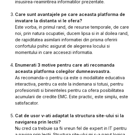
insusirea-reamintirea informatiilor prezentate.
Care sunt avantajele pe care aceasta platforma de
invatare la distanta vi le ofera?
Este vorba, in primul rand, de resurse temporale, de care
noi, prin natura ocupatiei, ducem lipsa si in al doilea rand,
de rapiditatea asimilarii informatiei din prisma oferirii
confortului psihic asigurat de alegerea locului si
momentului in care accesezi informatia.
Enumerati 3 motive pentru care ati recomanda
aceasta platforma colegilor dumneavoastra.
As recomanda-o pentru ca este o modalitate educativa
interactiva, pentru ca este la indemana si totusi, pentru
profesionisti si bineinteles pentru ca ofera posibilitatea
acumularii de credite EMC. Este practic, este simplu, este
satisfacator.
Cat de usor v-ati adaptat la structura site-ului si la
navigarea prin lectii?
Nu cred ca trebuie sa fii vreun fel de expert in IT pentru
a naviga prin lectii. Structura site-ului mi s-a parut logica,