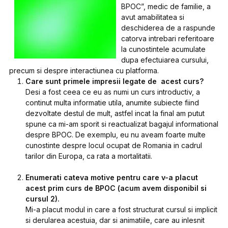
BPOC”, medic de familie, a
avut amabilitatea si
deschiderea de a raspunde
catorva intrebari referitoare
la cunostintele acumulate
dupa efectuiarea cursului,
precum si despre interactiunea cu platforma.
Care sunt primele impresii legate de acest curs?
Desi a fost ceea ce eu as numi un curs introductiv, a
continut multa informatie utila, anumite subiecte fiind
dezvoltate destul de mult, astfel incat la final am putut
spune ca mi-am sporit si reactualizat bagajul informational
despre BPOC. De exemplu, eu nu aveam foarte multe
cunostinte despre locul ocupat de Romania in cadrul
tarilor din Europa, ca rata a mortalitatii.
Enumerati cateva motive pentru care v-a placut
acest prim curs de BPOC (acum avem disponibil si
cursul 2).
Mi-a placut modul in care a fost structurat cursul si implicit
si derularea acestuia, dar si animatiile, care au inlesnit