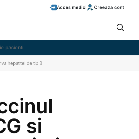
Acces medici
Creeaza cont
ie pacienti
iva hepatitei de tip B
ccinul
CG si