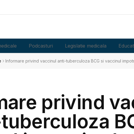
edicale
Podcasturi
Legislatie medicala
Educat
e
Informare privind vaccinul anti-tuberculoza BCG si vaccinul impotr
mare privind va
-tuberculoza B