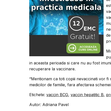
es
va
va
mu
ne
de
pr
Mi
pu
in aceasta perioada si care nu au fost imuni
recuperare la vaccinare.
“Mentionam ca toti copiii nevaccinati vor fi 
medicilor de familie, fara afectarea schemei
Etichete:
vaccin BCG
,
vaccin hepatitic B
,
pr
Autor: Adriana Pavel