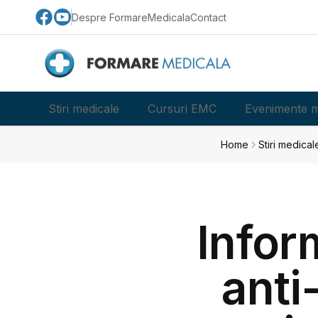
Despre FormareMedicala
Contact
Stiri medicale
Cursuri EMC
Evenimente m
Home
Stiri medical
Infor
anti