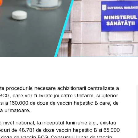
te procedurile necesare achizitionarii centralizate a
, care vor fi livrate joi catre Unifarm, si ulterior
 si a 160.000 de doze de vaccin hepatitic B care, de
da urmatoare.
a nivel national, la inceputul lunii iunie a.c., existau
ocuri de 48.781 de doze vaccin hepatitic B si 65.900
 doze de vaccin BCG. Consumul lunar de vaccin