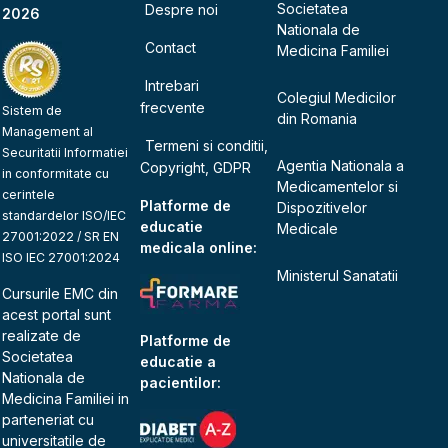
Societatea
Despre noi
2026
Nationala de
Contact
Medicina Familiei
Intrebari
Colegiul Medicilor
frecvente
Sistem de
din Romania
Management al
Termeni si conditii,
Securitatii Informatiei
Agentia Nationala a
Copyright, GDPR
in conformitate cu
Medicamentelor si
cerintele
Platforme de
Dispozitivelor
standardelor ISO/IEC
educatie
Medicale
27001:2022 / SR EN
medicala online:
ISO IEC 27001:2024
Ministerul Sanatatii
Cursurile EMC din
acest portal sunt
realizate de
Platforme de
Societatea
educatie a
Nationala de
pacientilor:
Medicina Familiei
in
parteneriat cu
universitatile de