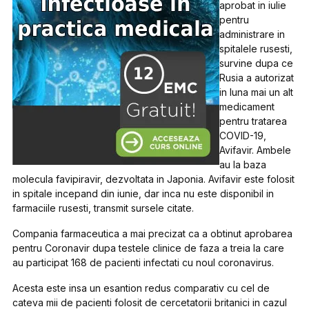
aprobat in iulie
pentru
administrare in
spitalele rusesti,
survine dupa ce
Rusia a autorizat
in luna mai un alt
medicament
pentru tratarea
COVID-19,
Avifavir. Ambele
au la baza
molecula favipiravir, dezvoltata in Japonia. Avifavir este folosit
in spitale incepand din iunie, dar inca nu este disponibil in
farmaciile rusesti, transmit sursele citate.
Compania farmaceutica a mai precizat ca a obtinut aprobarea
pentru Coronavir dupa testele clinice de faza a treia la care
au participat 168 de pacienti infectati cu noul coronavirus.
Acesta este insa un esantion redus comparativ cu cel de
cateva mii de pacienti folosit de cercetatorii britanici in cazul