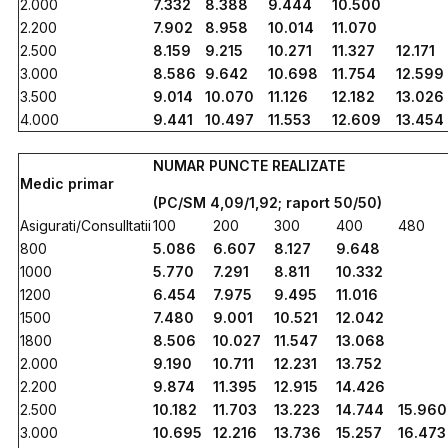
2.000
7.332
8.388
9.444
10.500
2.200
7.902
8.958
10.014
11.070
2.500
8.159
9.215
10.271
11.327
12.171
3.000
8.586
9.642
10.698
11.754
12.599
3.500
9.014
10.070
11.126
12.182
13.026
4.000
9.441
10.497
11.553
12.609
13.454
NUMAR PUNCTE REALIZATE
Medic primar
(PC/SM 4,09/1,92; raport 50/50)
Asigurati/Consulltatii
100
200
300
400
480
800
5.086
6.607
8.127
9.648
1000
5.770
7.291
8.811
10.332
1200
6.454
7.975
9.495
11.016
1500
7.480
9.001
10.521
12.042
1800
8.506
10.027
11.547
13.068
2.000
9.190
10.711
12.231
13.752
2.200
9.874
11.395
12.915
14.426
2.500
10.182
11.703
13.223
14.744
15.960
3.000
10.695
12.216
13.736
15.257
16.473