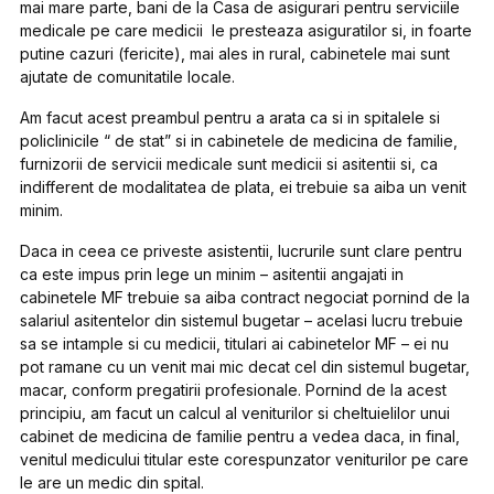
mai mare parte, bani de la Casa de asigurari pentru serviciile
medicale pe care medicii le presteaza asiguratilor si, in foarte
putine cazuri (fericite), mai ales in rural, cabinetele mai sunt
ajutate de comunitatile locale.
Am facut acest preambul pentru a arata ca si in spitalele si
policlinicile “ de stat” si in cabinetele de medicina de familie,
furnizorii de servicii medicale sunt medicii si asitentii si, ca
indifferent de modalitatea de plata, ei trebuie sa aiba un venit
minim.
Daca in ceea ce priveste asistentii, lucrurile sunt clare pentru
ca este impus prin lege un minim – asitentii angajati in
cabinetele MF trebuie sa aiba contract negociat pornind de la
salariul asitentelor din sistemul bugetar – acelasi lucru trebuie
sa se intample si cu medicii, titulari ai cabinetelor MF – ei nu
pot ramane cu un venit mai mic decat cel din sistemul bugetar,
macar, conform pregatirii profesionale. Pornind de la acest
principiu, am facut un calcul al veniturilor si cheltuielilor unui
cabinet de medicina de familie pentru a vedea daca, in final,
venitul medicului titular este corespunzator veniturilor pe care
le are un medic din spital.