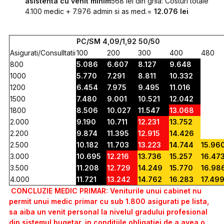
asistenta cu venit minim
568 lei din grila: Costuri totale
4.100 medic + 7.976 admin si as med.=
12.076 lei
PC/SM 4,09/1,92 50/50
Asigurati/Consulltatii
100
200
300
400
480
800
5.086
6.607
8.127
9.648
1000
5.770
7.291
8.811
10.332
1200
6.454
7.975
9.495
11.016
1500
7.480
9.001
10.521
12.042
1800
8.506
10.027
11.547
13.068
2.000
9.190
10.711
12.231
13.752
2.200
9.874
11.395
12.915
14.426
2.500
10.182
11.703
13.223
14.744
15.96
3.000
10.695
12.216
13.736
15.257
16.47
3.500
11.208
12.729
14.249
15.770
16.98
4.000
11.721
13.242
14.762
16.283
17.49
CONCLUZIE MEDIC PRIMAR: Veniturile unui cabinet nu
permit unui medic primar cu sub 1.800 asigurati pe lista,
sa aiba un venit personal la nivelul gradului profesional
din sistemul bugetar, in conditiile obligatiei de a avea o