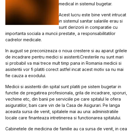
medical in sistemul bugetar.
Acest lucru este bine venit intrucat
in sistemul sanitar salariile erau si
sunt derizorii in comparatie cu
importanta sociala a muncii prestate, a responsabilitatilor
cadrelor medicale.
In august se preconizeaza o noua crestere si au aparut grilele
de incadrare pentru medici si asistenti.Cresterile nu sunt mari
si probabil va mai trece mult timp pana in Romania medicii si
asistentii vor fi platiti corect astfel incat acest motiv sa nu mai
fie cauza a exodului.
Medicii si asistentii din spital sunt platiti pe sistem bugetar in
functie de pregatirea profesionala, grila de incadrare, sporuri,
vechime etc, din banii pe serviciile pe care spitalul le ofera
asiguratilor, bani care vin de la Casa de Asigurari. Pe langa
aceasta sursa de venit, spitalele mai au una: administratiile
locale care finanteaza intretinerea si functionarea spitalului.
Cabinetele de medicina de familie au ca sursa de venit, in cea