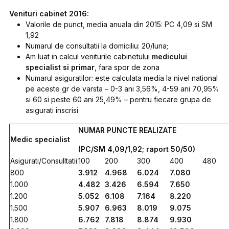
Venituri cabinet 2016:
Valorile de punct, media anuala din 2015: PC 4,09 si SM
1,92
Numarul de consultatii la domiciliu: 20/luna;
Am luat in calcul veniturile cabinetului
medicului
specialist si primar
, fara spor de zona
Numarul asiguratilor: este calculata media la nivel national
pe aceste gr de varsta – 0-3 ani 3,56%, 4-59 ani 70,95%
si 60 si peste 60 ani 25,49% – pentru fiecare grupa de
asigurati inscrisi
NUMAR PUNCTE REALIZATE
Medic specialist
(PC/SM 4,09/1,92; raport 50/50)
Asigurati/Consulltatii
100
200
300
400
480
800
3.912
4.968
6.024
7.080
1.000
4.482
3.426
6.594
7.650
1.200
5.052
6.108
7.164
8.220
1.500
5.907
6.963
8.019
9.075
1.800
6.762
7.818
8.874
9.930