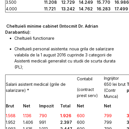
3.500
11.208
12.729
14.249
15.770
16.98
4.000
11.721
13.242
14.762
16.283
17.499
Cheltuieli minime cabinet (Intocmit Dr. Adrian
Darabantiu):
Cheltuieli functionare
Cheltuieli personal asistenta: noua grila de salarizare
valabila de la 1 august 2016 cuprinde 3 categorii de
Asistenti medicali generalist cu studii de scurta durata
(PL);
Ingrijitor
Contabil
Salarii asistent medical (grile de
650 lei brut
T
(contract
salarizare) *
(Contr
prest serv)
Munca)
Brut
Net
Impozit
Total
Net
Net
1.568
1.136
790
1.926
600
799
1.952
1.406
991
2.397
600
799
1.993
1.435
1.012
2.447
600
799