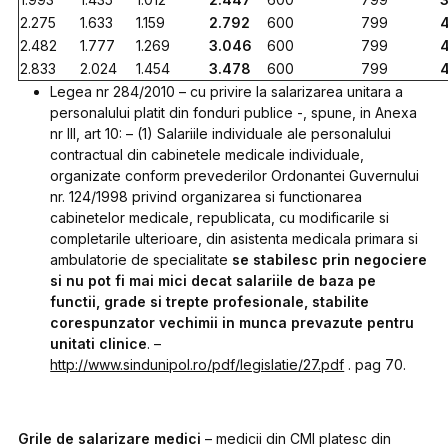
2.275
1.633
1.159
2.792
600
799
4
2.482
1.777
1.269
3.046
600
799
2.833
2.024
1.454
3.478
600
799
Legea nr 284/2010 – cu privire la salarizarea unitara a
personalului platit din fonduri publice -, spune, in Anexa
nr III, art 10: – (1) Salariile individuale ale personalului
contractual din cabinetele medicale individuale,
organizate conform prevederilor Ordonantei Guvernului
nr. 124/1998 privind organizarea si functionarea
cabinetelor medicale, republicata, cu modificarile si
completarile ulterioare, din asistenta medicala primara si
ambulatorie de specialitate
se stabilesc prin negociere
si nu pot fi mai mici decat salariile de baza pe
functii, grade si trepte profesionale, stabilite
corespunzator vechimii in munca prevazute pentru
unitati clinice
. –
http://www.sindunipol.ro/pdf/legislatie/27.pdf
. pag 70.
Grile de salarizare medici
– medicii din CMI platesc din