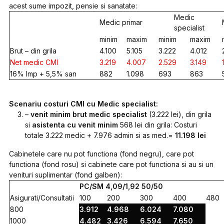
acest sume impozit, pensie si sanatate:
Medic
Medic primar
specialist
minim
maxim
minim
maxim
Brut – din grila
4.100
5.105
3.222
4.012
Net medic CMI
3.219
4.007
2.529
3.149
16% Imp + 5,5% san
882
1.098
693
863
Scenariu costuri CMI cu Medic specialist:
–
venit minim brut medic specialist
(3.222 lei), din grila
si
asistenta cu venit minim
568 lei din grila: Costuri
totale 3.222 medic + 7.976 admin si as med.=
11.198 lei
Cabinetele care nu pot functiona (fond negru), care pot
functiona (fond rosu) si cabinete care pot functiona si au si un
venituri suplimentar (fond galben):
PC/SM 4,09/1,92 50/50
Asigurati/Consultatii
100
200
300
400
480
800
3.912
4.968
6.024
7.080
1000
4.482
3.426
6.594
7.650