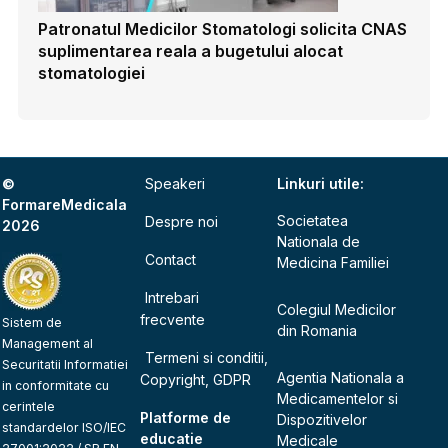
Patronatul Medicilor Stomatologi solicita CNAS
suplimentarea reala a bugetului alocat
stomatologiei
©
Speakeri
Linkuri utile:
FormareMedicala
Societatea
Despre noi
2026
Nationala de
Contact
Medicina Familiei
Intrebari
Colegiul Medicilor
frecvente
Sistem de
din Romania
Management al
Termeni si conditii,
Securitatii Informatiei
Agentia Nationala a
Copyright, GDPR
in conformitate cu
Medicamentelor si
cerintele
Platforme de
Dispozitivelor
standardelor ISO/IEC
educatie
Medicale