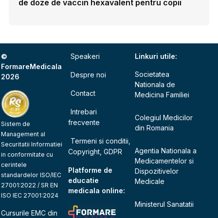
de doze de vaccin hexavalent pentru copii
©
Speakeri
Linkuri utile:
FormareMedicala
Societatea
Despre noi
2026
Nationala de
Contact
Medicina Familiei
Intrebari
Colegiul Medicilor
frecvente
Sistem de
din Romania
Management al
Termeni si conditii,
Securitatii Informatiei
Agentia Nationala a
Copyright, GDPR
in conformitate cu
Medicamentelor si
cerintele
Platforme de
Dispozitivelor
standardelor ISO/IEC
educatie
Medicale
27001:2022 / SR EN
medicala online:
ISO IEC 27001:2024
Ministerul Sanatatii
Cursurile EMC din