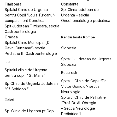
Timisoara
Constanta
Spitalul Clinic de Urgenta
Sp. Clinic judetean de
pentru Copii “Louis Turcanu”-
Urgenta – sectia
compartiment Genetica
Oncohematologie pediatrica
Spit Judeţean Timişoara, secţia
Gastroenterologie
Oradea
Pentru boala Pompe
Spitalul Clinic Municipal „Dr.
Gavril Curteanu”- sectia
Slobozia
Pediatrie III, Gastroenterologie
Spitalul Judetean de Urgenta
Iasi
Slobozia
Spitalul clinic de Urgenta
Bucuresti
pentru copii ” Sf. Maria”
Spitalul Clinic de Copii “Dr.
Sp Clinic de Urgenta Judetean
Victor Gomoiu”- sectia
“Sf. Spiridon “
Neurologie
Spitalul Clinic de Psihiatrie
Galati
“Prof. Dr. Al. Obregia
– Sectia Neurologie
Sp. Clinic de Urgenta pt Copii
Pediatrica 1