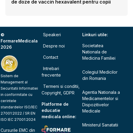
de doze de vaccin hexavalent pentru copii
©
Speakeri
Linkuri utile:
FormareMedicala
Societatea
Despre noi
2026
Nationala de
Contact
Medicina Familiei
Intrebari
Colegiul Medicilor
frecvente
Sistem de
din Romania
Management al
Termeni si conditii,
Securitatii Informatiei
Agentia Nationala a
Copyright, GDPR
in conformitate cu
Medicamentelor si
cerintele
Platforme de
Dispozitivelor
standardelor ISO/IEC
educatie
Medicale
27001:2022 / SR EN
medicala online:
ISO IEC 27001:2024
Ministerul Sanatatii
Cursurile EMC din