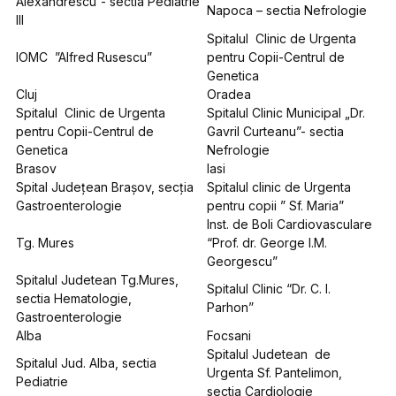
Alexandrescu”- sectia Pediatrie
Napoca – sectia Nefrologie
III
Spitalul Clinic de Urgenta
IOMC ”Alfred Rusescu”
pentru Copii-Centrul de
Genetica
Cluj
Oradea
Spitalul Clinic de Urgenta
Spitalul Clinic Municipal „Dr.
pentru Copii-Centrul de
Gavril Curteanu”- sectia
Genetica
Nefrologie
Brasov
Iasi
Spital Judeţean Braşov, secţia
Spitalul clinic de Urgenta
Gastroenterologie
pentru copii ” Sf. Maria”
Inst. de Boli Cardiovasculare
Tg. Mures
“Prof. dr. George I.M.
Georgescu”
Spitalul Judetean Tg.Mures,
Spitalul Clinic “Dr. C. I.
sectia Hematologie,
Parhon”
Gastroenterologie
Alba
Focsani
Spitalul Judetean de
Spitalul Jud. Alba, sectia
Urgenta Sf. Pantelimon,
Pediatrie
sectia Cardiologie