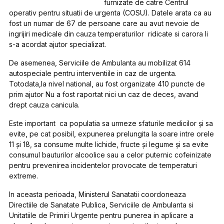
furnizate de catre Centrul
operativ pentru situatii de urgenta (COSU). Datele arata ca au
fost un numar de 67 de persoane care au avut nevoie de
ingrijiri medicale din cauza temperaturilor ridicate si carora li
s-a acordat ajutor specializat.
De asemenea, Serviciile de Ambulanta au mobilizat 614
autospeciale pentru interventiile in caz de urgenta.
Totodata,la nivel national, au fost organizate 410 puncte de
prim ajutor Nu a fost raportat nici un caz de deces, avand
drept cauza canicula.
Este important ca populatia sa urmeze sfaturile medicilor şi sa
evite, pe cat posibil, expunerea prelungita la soare intre orele
11 şi 18, sa consume multe lichide, fructe şi legume şi sa evite
consumul bauturilor alcoolice sau a celor puternic cofeinizate
pentru prevenirea incidentelor provocate de temperaturi
extreme.
In aceasta perioada, Ministerul Sanatatii coordoneaza
Directiile de Sanatate Publica, Serviciile de Ambulanta si
Unitatiile de Primiri Urgente pentru punerea in aplicare a