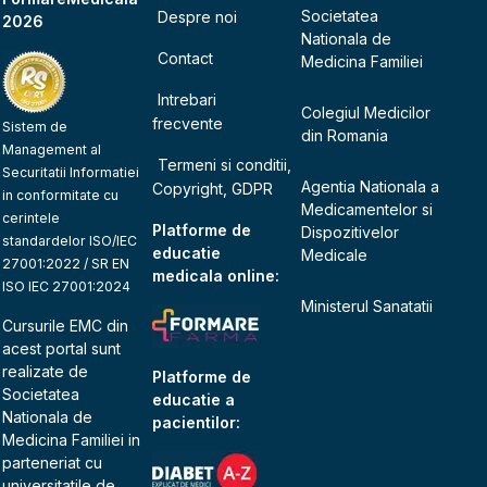
Societatea
Despre noi
2026
Nationala de
Contact
Medicina Familiei
Intrebari
Colegiul Medicilor
frecvente
Sistem de
din Romania
Management al
Termeni si conditii,
Securitatii Informatiei
Agentia Nationala a
Copyright, GDPR
in conformitate cu
Medicamentelor si
cerintele
Platforme de
Dispozitivelor
standardelor ISO/IEC
educatie
Medicale
27001:2022 / SR EN
medicala online:
ISO IEC 27001:2024
Ministerul Sanatatii
Cursurile EMC din
acest portal sunt
realizate de
Platforme de
Societatea
educatie a
Nationala de
pacientilor:
Medicina Familiei
in
parteneriat cu
universitatile de